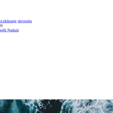
ecekliranje
slovenija
20
pošti
Natisni