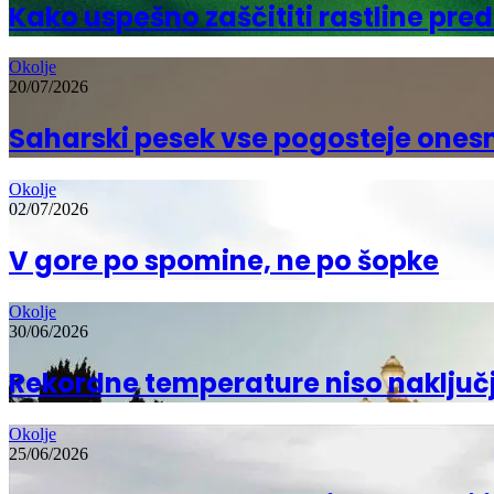
Kako uspešno zaščititi rastline pre
Okolje
20/07/2026
Saharski pesek vse pogosteje onesn
Okolje
02/07/2026
V gore po spomine, ne po šopke
Okolje
30/06/2026
Rekordne temperature niso naključj
Okolje
25/06/2026