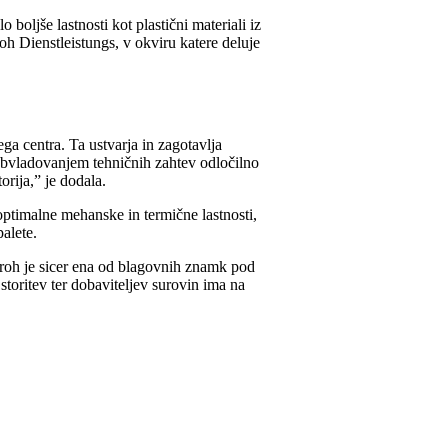
boljše lastnosti kot plastični materiali iz
h Dienstleistungs, v okviru katere deluje
 centra. Ta ustvarja in zagotavlja
 obvladovanjem tehničnih zahtev odločilno
orija,” je dodala.
 optimalne mehanske in termične lastnosti,
palete.
eroh je sicer ena od blagovnih znamk pod
toritev ter dobaviteljev surovin ima na