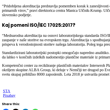
“Pridobljena akreditacija predstavlja pomemben korak k zanesljivosti os
primarnih virov,” pravi direktorica centra Manica Ulčnik-Krump. Ulč
slovensko podjetje.
Kaj pomeni ISO/IEC 17025:2017?
“Mednarodna akreditacija na osnovi laboratorijskega standarda ISO/I
zaupanje v naše storitve na evropskem trgu. Akreditacija s spodbujan
prispeva k verodostojnosti storitev našega laboratorija. Poleg tega pre
Standardizirani laboratorijski postopki omogočajo napredno analitiko. 
da lahko v končnih izdelkih nadomestijo plastične materiale iz primarni
Kompetenčni center za recikliranje plastičnih materialov Interseroh 
okriljem skupine ALBA Group, ki deluje v Nemčiji ter drugod po Evropi
svetu skupaj približno 8000 zaposlenih. Leta 2018 je ustvarila promet v
STA
Pixabay
Share this: