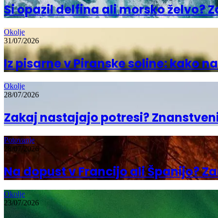
Si opazil delfina ali morsko želvo? 
Okolje
31/07/2026
Iz pisarne v Piranske soline: kako 
Okolje
28/07/2026
Zakaj nastajajo potresi? Znanstveni
Potovanje
28/07/2026
Na dopust v Francijo ali Španijo? 
Okolje
23/07/2026