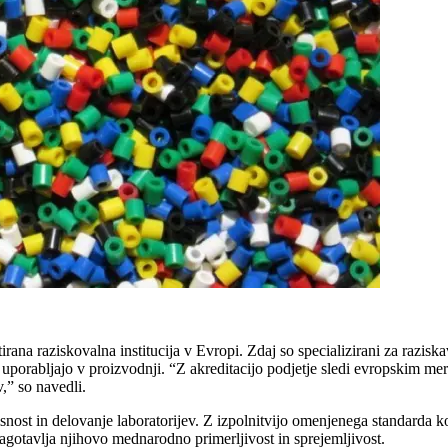
irana raziskovalna institucija v Evropi. Zdaj so specializirani za razisk
 uporabljajo v proizvodnji. “Z akreditacijo podjetje sledi evropskim me
,” so navedli.
snost in delovanje laboratorijev. Z izpolnitvijo omenjenega standarda 
agotavlja njihovo mednarodno primerljivost in sprejemljivost.