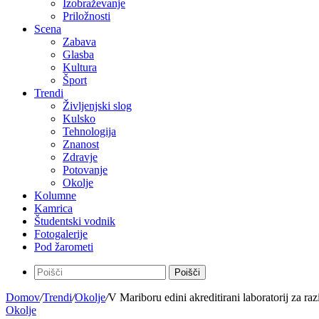
Izobraževanje
Priložnosti
Scena
Zabava
Glasba
Kultura
Šport
Trendi
Življenjski slog
Kulsko
Tehnologija
Znanost
Zdravje
Potovanje
Okolje
Kolumne
Kamrica
Študentski vodnik
Fotogalerije
Pod žarometi
Poišči
Domov
/
Trendi
/
Okolje
/
V Mariboru edini akreditirani laboratorij za ra
Okolje