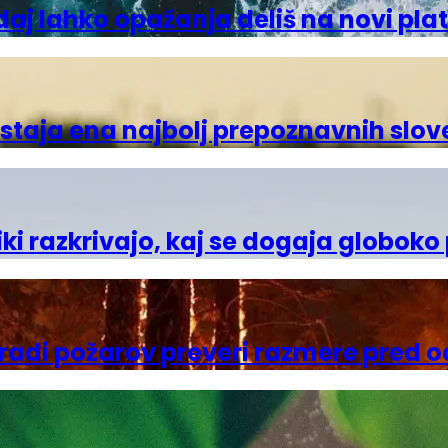
Zdaj lahko opažanja deliš na novi pla
nastaja ena najbolj prepoznavnih slo
ki razkrivajo, kaj se dogaja globok
Zaradi požarov preveri razmere pred