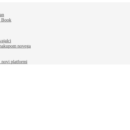
dan
e Book
ajalci
d nakupom novega
a novi platformi