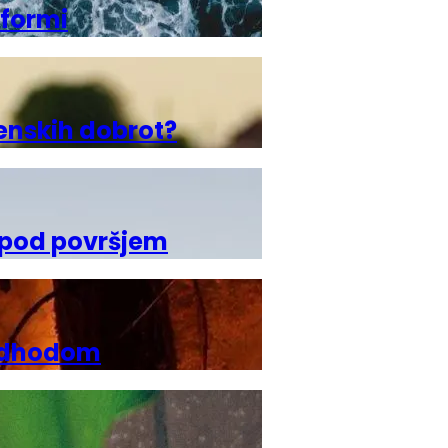
tformi
venskih dobrot?
o pod površjem
 odhodom