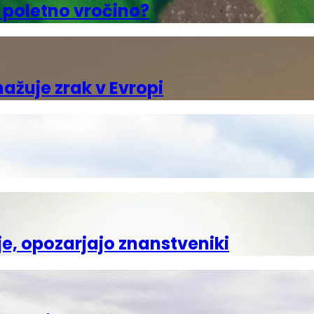
d poletno vročino?
ažuje zrak v Evropi
e, opozarjajo znanstveniki