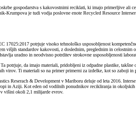
krbe gospodarstva s kakovostnimi reciklati, ki imajo primerljive ali celo 
nik-Krumpova je tudi vodja poslovne enote Recycled Resource Intersero
EC 17025:2017 potrjuje visoko tehnološko usposobljenost kompetenčnega
jem višjih standardov kakovosti, z doslednim, preglednim in celostnim
dstavlja uradno in neodvisno potrditev strokovne usposobljenosti laborat
Ta potrjuje, da imajo materiali, pridobljeni iz odpadne plastike, takšne
h virov. Ti materiali so na primer primerni za izdelke, kot so zaboji in 
Plastics Reserach & Development v Mariboru deluje od leta 2016. Inters
 in Aziji. Kot eden od vodilnih ponudnikov recikliranja in okoljskih s
 višini okoli 2,1 milijarde evrov.