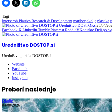
Tagi
Interseroh Plastics Research & Development
maribor
okolje
plastika
r
Uredništvo DOSTOP.si
25/04/20
Facebook
X
LinkedIn
Tumblr
Pinterest
Reddit
VKontakte
Deli po e-
Uredništvo DOSTOP.si
Uredništvo portala DOSTOP.si
Website
Facebook
YouTube
Instagram
Preberi naslednje
Okolje
04/08/2026