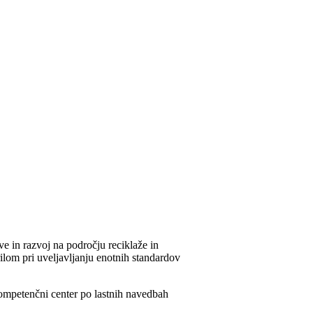
ave in razvoj na področju reciklaže in
rilom pri uveljavljanju enotnih standardov
kompetenčni center po lastnih navedbah