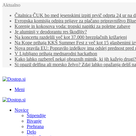
Aktualno
Čitalnica ČUK bo med jesenskimi izpiti prvič odprta 24 ur na 
Evropska komisija odpira prijave za plačano pripravništvo Blu
Korenje in kokosova voda: tropski napitki za poletne zabave
Je aluminij v deodorantu res škodljiv?
Na koncertu razdelili več kot 37.000 brezplačnih križarjenj
Na Kope prihaja KKŠ Summer Fest z več kot 15 glasbenimi izv
Nova pravila EU: Popravilo izdelkov ima odslej prednost pre
V Ljubljano prihaja mednarodni hackathon
Kako lahko razbereš nekaj obraznih mimik, ki jih kažejo drugi?
Si opazil delfina ali morsko želvo? Zdaj lahko opažanja deliš n
Meni
Novice
Štipendije
Bivanje
Prehrana
Delo