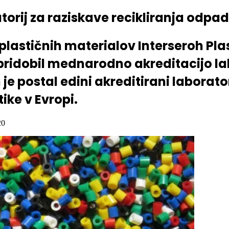
torij za raziskave recikliranja odpad
plastičnih materialov Interseroh Pla
pridobil mednarodno akreditacijo la
je postal edini akreditirani laborato
ike v Evropi.
20