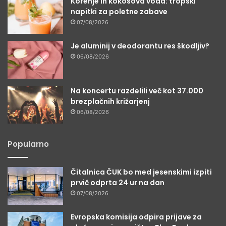
Korenje in kokosova voda: tropski
napitki za poletne zabave
07/08/2026
Je aluminij v deodorantu res škodljiv?
06/08/2026
Na koncertu razdelili več kot 37.000
brezplačnih križarjenj
06/08/2026
Popularno
Čitalnica ČUK bo med jesenskimi izpiti
prvič odprta 24 ur na dan
07/08/2026
Evropska komisija odpira prijave za