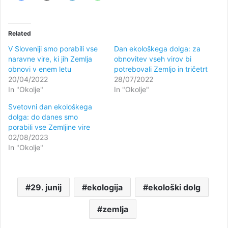
Related
V Sloveniji smo porabili vse
Dan ekološkega dolga: za
naravne vire, ki jih Zemlja
obnovitev vseh virov bi
obnovi v enem letu
potrebovali Zemljo in tričetrt
20/04/2022
28/07/2022
In "Okolje"
In "Okolje"
Svetovni dan ekološkega
dolga: do danes smo
porabili vse Zemljine vire
02/08/2023
In "Okolje"
29. junij
ekologija
ekološki dolg
zemlja