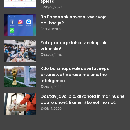
spleta
30/06/2023
Bo Facebook povezal vse svoje
aplikacije?
30/01/2019
Fotografija je lahko z nekaj triki
vrhunska!
09/04/2019
Kdo bo zmagovalec svetovnega
prvenstva? Vprašajmo umetno
inteligenco
29/11/2022
Dostavljavci pic, alkohola in marihuane
dobro unovčili ameriško volilno noč
06/11/2020