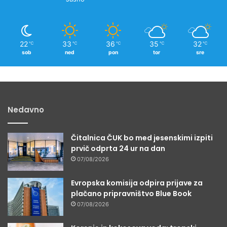
22
33
36
35
32
℃
℃
℃
℃
℃
sob
ned
pon
tor
sre
Nedavno
Čitalnica ČUK bo med jesenskimi izpiti
prvič odprta 24 ur na dan
07/08/2026
Evropska komisija odpira prijave za
plačano pripravništvo Blue Book
07/08/2026