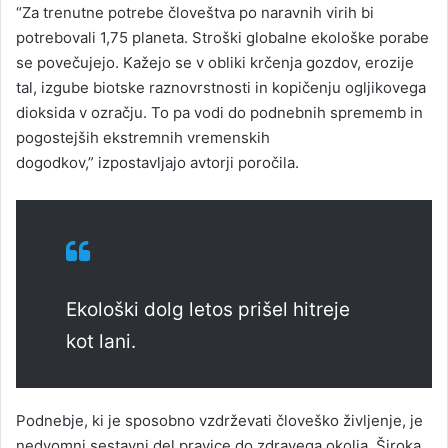
“Za trenutne potrebe človeštva po naravnih virih bi
potrebovali 1,75 planeta. Stroški globalne ekološke porabe
se povečujejo. Kažejo se v obliki krčenja gozdov, erozije
tal, izgube biotske raznovrstnosti in kopičenju ogljikovega
dioksida v ozračju. To pa vodi do podnebnih sprememb in
pogostejših ekstremnih vremenskih
dogodkov,” izpostavljajo avtorji poročila.
Ekološki dolg letos prišel hitreje
kot lani.
Podnebje, ki je sposobno vzdrževati človeško življenje, je
nedvomni sestavni del pravice do zdravega okolja. Široka