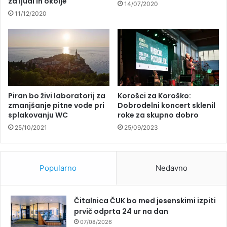
za ljudi in okolje
14/07/2020
11/12/2020
Piran bo živi laboratorij za
Korošci za Koroško:
zmanjšanje pitne vode pri
Dobrodelni koncert sklenil
splakovanju WC
roke za skupno dobro
25/10/2021
25/09/2023
Popularno
Nedavno
Čitalnica ČUK bo med jesenskimi izpiti
prvič odprta 24 ur na dan
07/08/2026