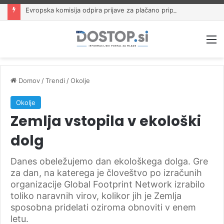
Evropska komisija odpira prijave za plačano pripravništvo Blue Book
M
Domov
/
Trendi
/
Okolje
Okolje
Zemlja vstopila v ekološki
dolg
Danes obeležujemo dan ekološkega dolga. Gre
za dan, na katerega je človeštvo po izračunih
organizacije Global Footprint Network izrabilo
toliko naravnih virov, kolikor jih je Zemlja
sposobna pridelati oziroma obnoviti v enem
letu.