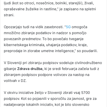
ljudi (kot so otroci, nosečnice, bolniki, starejši), živali,
opraševalne žuželke in rastline,” je zapisano na spletni
strani.
Opozarjajo tudi na vidik zasebnosti. “
5G
omogoča
množično zbiranje podatkov in nadzor s pomočjo
povezanih predmetov. To bo povečalo tveganje
kibernetskega kriminala, uhajanja podatkov, kraje,
preprodaje in zlorabe umetne inteligence,” so poudarili.
V Sloveniji pri zbiranju podpisov sodeluje civilnodružbeno
gibanje
Zdrava družba,
ki je sredi februarja začela tudi z
zbiranjem podpisov podpore volivcev za nastop na
volitvah v DZ.
V okviru iniciative želijo v Sloveniji zbrati vsaj 5700
podpisov. Kot so pojasnili v sporočilu za javnost, gre za
nadaljevanje lokalnih iniciativ, kot je bilo slovensko