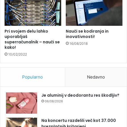
Pri svojem delu lahko
Nauči se kodiranja in
uporabljaš
inovativnosti!
superračunalnik – nauči se
16/08/2018
kako!
10/02/2022
Popularno
Nedavno
Je aluminij v deodorantu res škodljiv?
06/08/2026
Na koncertu razdelili več kot 37.000
brezplačnih križarjenj