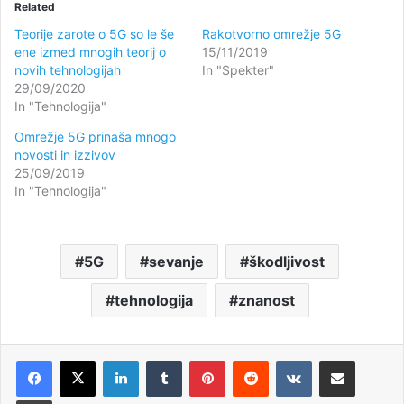
Related
Teorije zarote o 5G so le še
Rakotvorno omrežje 5G
ene izmed mnogih teorij o
15/11/2019
novih tehnologijah
In "Spekter"
29/09/2020
In "Tehnologija"
Omrežje 5G prinaša mnogo
novosti in izzivov
25/09/2019
In "Tehnologija"
5G
sevanje
škodljivost
tehnologija
znanost
LinkedIn
Tumblr
Pinterest
Reddit
VKontakte
Deli po e-pošti
Natisni