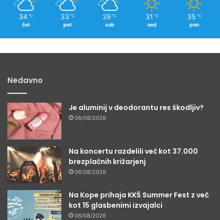
34
33
29
31
35
℃
℃
℃
℃
℃
čet
pet
sob
ned
pon
Nedavno
Je aluminij v deodorantu res škodljiv?
06/08/2026
Na koncertu razdelili več kot 37.000
brezplačnih križarjenj
06/08/2026
Na Kope prihaja KKŠ Summer Fest z več
kot 15 glasbenimi izvajalci
06/08/2026