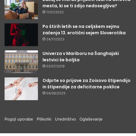
mesta, ki se ti zdijo nedosegljiva?
11/01/2022
Po štirih letih se na celjskem sejmu
začenja 13. erotični sejem Sloverotika
24/11/2023
Univerza v Mariboru na Šanghajski
lestvici še boljša
03/07/2019
Odprte so prijave za Zoisovo štipendijo
in štipendije za deficitarne poklice
04/08/2025
Pogoji uporabe
Piškotki
Uredništvo
Oglaševanje