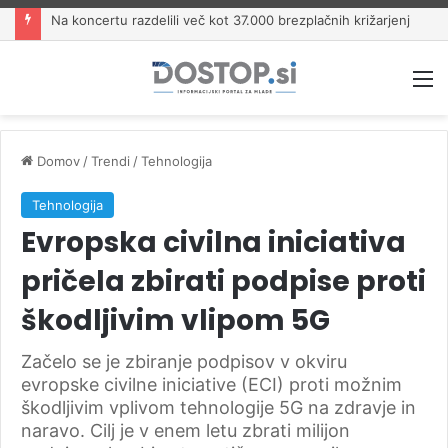
Na koncertu razdelili več kot 37.000 brezplačnih križarjenj
M
Domov
/
Trendi
/
Tehnologija
Tehnologija
Evropska civilna iniciativa
pričela zbirati podpise proti
škodljivim vlipom 5G
Začelo se je zbiranje podpisov v okviru
evropske civilne iniciative (ECI) proti možnim
škodljivim vplivom tehnologije 5G na zdravje in
naravo. Cilj je v enem letu zbrati milijon