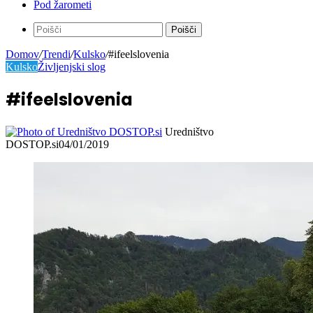
Pod žarometi
Poišči
Domov
/
Trendi
/
Kulsko
/
#ifeelslovenia
Kulsko
Življenjski slog
#ifeelslovenia
Uredništvo
DOSTOP.si
04/01/2019