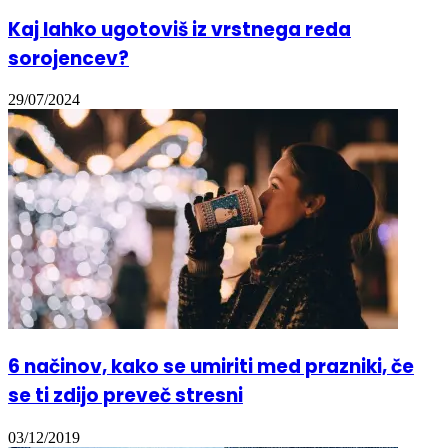
Kaj lahko ugotoviš iz vrstnega reda
sorojencev?
29/07/2024
6 načinov, kako se umiriti med prazniki, če
se ti zdijo preveč stresni
03/12/2019