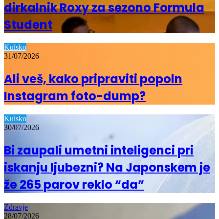
dirkalnik Roxy za sezono Formula
Student
Kulsko
31/07/2026
Ali veš, kako pripraviti popoln
Instagram foto-dump?
Kulsko
30/07/2026
Bi zaupali umetni inteligenci pri
iskanju ljubezni? Na Japonskem je
že 265 parov reklo “da”
Zdravje
28/07/2026