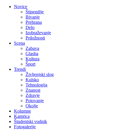
Novice
Štipendije
Bivanje
Prehrana
Delo
Izobraževanje
Priložnosti
Scena
Zabava
Glasba
Kultura
Šport
Trendi
Življenjski slog
Kulsko
Tehnologija
Znanost
Zdravje
Potovanje
Okolje
Kolumne
Kamrica
Študentski vodnik
Fotogalerije