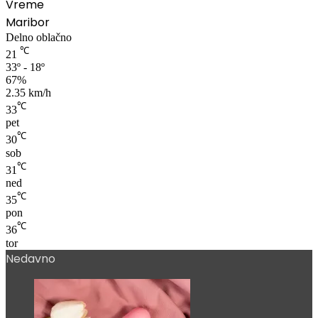
Vreme
Maribor
Delno oblačno
℃
21
33º - 18º
67%
2.35 km/h
℃
33
pet
℃
30
sob
℃
31
ned
℃
35
pon
℃
36
tor
Nedavno