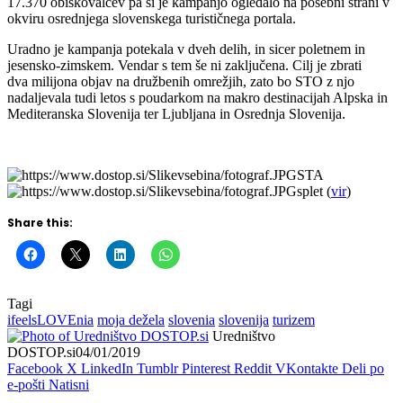
17.370 obiskovalcev pa si je kampanjo ogledalo na posebni strani v
okviru osrednjega slovenskega turističnega portala.
Uradno je kampanja potekala v dveh delih, in sicer poletnem in
jesensko-zimskem. Vendar s tem še ni zaključena. Cilj je zbrati
dva milijona objav na družbenih omrežjih, zato bo STO z njo
nadaljevala tudi letos s poudarkom na makro destinacijah Alpska in
Mediteranska Slovenija ter Ljubljana in Osrednja Slovenija.
STA
splet (
vir
)
Share this:
Tagi
ifeelsLOVEnia
moja dežela
slovenia
slovenija
turizem
Uredništvo
DOSTOP.si
04/01/2019
Facebook
X
LinkedIn
Tumblr
Pinterest
Reddit
VKontakte
Deli po
e-pošti
Natisni