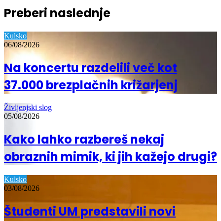
Preberi naslednje
Kulsko
06/08/2026
Na koncertu razdelili več kot
37.000 brezplačnih križarjenj
Življenjski slog
05/08/2026
Kako lahko razbereš nekaj
obraznih mimik, ki jih kažejo drugi?
Kulsko
03/08/2026
Študenti UM predstavili novi