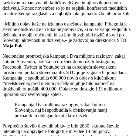
razkrivanju manj znanih kotičkov države in njihovih posebnih
doživetij. Konec novembra so jo na regijski konferenci medijskih
trendov Sempl razglasili za najboljšo akcijo na družbenih omrežjih.
»Milijon objav kaže na izjemno uspešnost kampanje. Pritegnila je
številne obiskovalce in lokalne prebivalce, ki so se vanjo vključili z
deljenjem svojih občutenj, ki so jim jih vzbudili različni kraji po
Sloveniji, aktivnosti in doživetja,« je zadovoljna direktorica STO
Maja Pak
.
Nacionalna promocijska kampanja Dva milijona razlogov, zakaj
čutimo Slovenijo, poteka na družbenih omrežjih Instagram,
Facebook, Twitter in Youtube ter na osrednjem slovenskem
turističnem portalu slovenia.info. STO jo je zagnala 6. junija lani.
Kampanja je spodbudila 600.000 novih objav s ključnikom
#ifeelslovenia; pred njenim pričetkom jih je bilo namreč na
družbenih omrežjih 400.000. Objave so dosegle 133 milijonov
uporabnikov svetovnega spleta.
Kampanja Dva milijona razlogov, zakaj čutimo
Slovenijo, naj bi spodbudila k obiskovanju manj
poznanih in obleganih kotičkov dežele.
Povprečno število dnevnih objav je bilo 2830, skupno število
interakcij na objavljene fotografije in videe 14 milijonov,