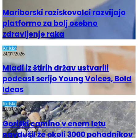
Mariborski raziskovalci razvijajo
platformo za bolj osebno
zdravljenje raka
Kulsko
24/07/2026
Mladi iz štirih držav ustvarili
podcast serijo Young Voices, Bold
Ideas
Kulsko
22/07/2026
Goriški camino v enem letu
navdušil že okoli 3000 pohodnikov