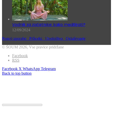
Vodnik za začetnike: kako meditirati?
12/09/2024
Pogoji uporabe
Piškotki
Uredništvo
Oglaševanje
© ŠOUM 2026, Vse pravice pridržane
Facebook
RSS
Facebook
X
WhatsApp
Telegram
Back to top button