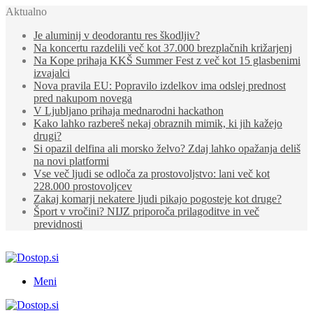
Aktualno
Je aluminij v deodorantu res škodljiv?
Na koncertu razdelili več kot 37.000 brezplačnih križarjenj
Na Kope prihaja KKŠ Summer Fest z več kot 15 glasbenimi
izvajalci
Nova pravila EU: Popravilo izdelkov ima odslej prednost
pred nakupom novega
V Ljubljano prihaja mednarodni hackathon
Kako lahko razbereš nekaj obraznih mimik, ki jih kažejo
drugi?
Si opazil delfina ali morsko želvo? Zdaj lahko opažanja deliš
na novi platformi
Vse več ljudi se odloča za prostovoljstvo: lani več kot
228.000 prostovoljcev
Zakaj komarji nekatere ljudi pikajo pogosteje kot druge?
Šport v vročini? NIJZ priporoča prilagoditve in več
previdnosti
Meni