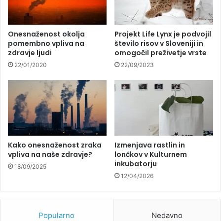
Onesnaženost okolja
Projekt Life Lynx je podvojil
pomembno vpliva na
število risov v Sloveniji in
zdravje ljudi
omogočil preživetje vrste
22/01/2020
22/09/2023
Kako onesnaženost zraka
Izmenjava rastlin in
vpliva na naše zdravje?
lončkov v Kulturnem
inkubatorju
18/09/2025
12/04/2026
Popularno
Nedavno