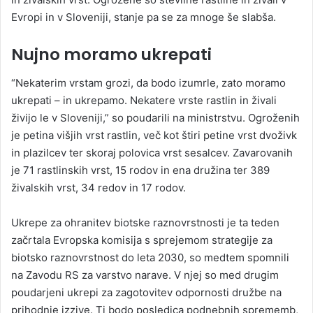
Evropi in v Sloveniji, stanje pa se za mnoge še slabša.
Nujno moramo ukrepati
“Nekaterim vrstam grozi, da bodo izumrle, zato moramo
ukrepati – in ukrepamo. Nekatere vrste rastlin in živali
živijo le v Sloveniji,” so poudarili na ministrstvu. Ogroženih
je petina višjih vrst rastlin, več kot štiri petine vrst dvoživk
in plazilcev ter skoraj polovica vrst sesalcev. Zavarovanih
je 71 rastlinskih vrst, 15 rodov in ena družina ter 389
živalskih vrst, 34 redov in 17 rodov.
Ukrepe za ohranitev biotske raznovrstnosti je ta teden
začrtala Evropska komisija s sprejemom strategije za
biotsko raznovrstnost do leta 2030, so medtem spomnili
na Zavodu RS za varstvo narave. V njej so med drugim
poudarjeni ukrepi za zagotovitev odpornosti družbe na
prihodnje izzive. Ti bodo posledica podnebnih sprememb,