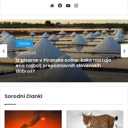
We
Fa
Yo
Ins
bsi
ce
uT
tag
te
bo
ub
ra
ok
e
m
Okolje
Okolje
28/07/2026
31/07/2026
Zakaj nastajajo potresi? Znanstveniki
razkrivajo, kaj se dogaja globoko pod
površjem
Iz pisarne v Piranske soline: kako nastaja
Sorodni članki
ena najbolj prepoznavnih slovenskih
dobrot?