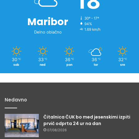
18
i
c
Maribor
30º - 17º
94%
1.69 km/h
Delno oblačno
30
33
36
36
32
℃
℃
℃
℃
℃
sob
ned
pon
tor
sre
Nedavno
Čitalnica ČUK bo med jesenskimi izpiti
prvič odprta 24 ur na dan
07/08/2026