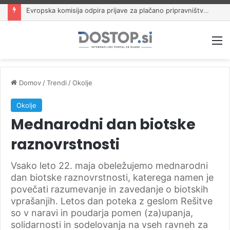
Evropska komisija odpira prijave za plačano pripravništvo Blue Book
M
Domov
/
Trendi
/
Okolje
Okolje
Mednarodni dan biotske
raznovrstnosti
Vsako leto 22. maja obeležujemo mednarodni
dan biotske raznovrstnosti, katerega namen je
povečati razumevanje in zavedanje o biotskih
vprašanjih. Letos dan poteka z geslom Rešitve
so v naravi in poudarja pomen (za)upanja,
solidarnosti in sodelovanja na vseh ravneh za