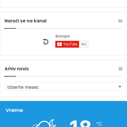
Naroči se na kanal
Arhiv novic
A
r
h
i
v
Vreme
n
o
℃
v