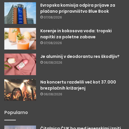
Evropska komisija odpira prijave za
plačano pripravništvo Blue Book
07/08/2026
Korenje in kokosova voda: tropski
napitki za poletne zabave
07/08/2026
Je aluminij v deodorantu res škodljiv?
06/08/2026
Na koncertu razdelili več kot 37.000
brezplačnih križarjenj
06/08/2026
Popularno
Čitalnica ČUK bo med jesenskimi izpiti