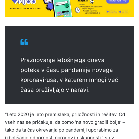
Praznovanje letošnjega dneva
poteka v času pandemije novega
koronavirusa, v katerem mnogi več
časa preživljajo v naravi.
“Leto 2020 je leto premisleka, priložnosti in rešitev. Od
vseh nas se pričakuje, da bomo ‘na novo gradili bolje’ –
tako da ta čas okrevanja po pandemiji uporabimo za
izboljšanje odpornosti narodov in skupnosti,” so v