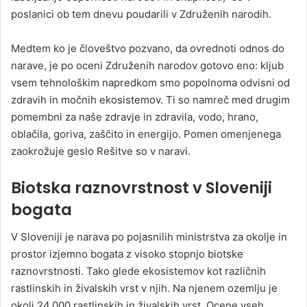
poslanici ob tem dnevu poudarili v Združenih narodih.
Medtem ko je človeštvo pozvano, da ovrednoti odnos do
narave, je po oceni Združenih narodov gotovo eno: kljub
vsem tehnološkim napredkom smo popolnoma odvisni od
zdravih in močnih ekosistemov. Ti so namreč med drugim
pomembni za naše zdravje in zdravila, vodo, hrano,
oblačila, goriva, zaščito in energijo. Pomen omenjenega
zaokrožuje geslo Rešitve so v naravi.
Biotska raznovrstnost v Sloveniji
bogata
V Sloveniji je narava po pojasnilih ministrstva za okolje in
prostor izjemno bogata z visoko stopnjo biotske
raznovrstnosti. Tako glede ekosistemov kot različnih
rastlinskih in živalskih vrst v njih. Na njenem ozemlju je
okoli 24.000 rastlinskih in živalskih vrst. Ocene vseh