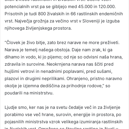
potencialnih vrst pa se gibljejo med 45.000 in 120.000.
Prisotnih je tudi 800 živalskih in 66 rastlinskih endemičnih
vrst. Največja grožnja za večino vrst v Sloveniji je izguba
njihovega življenjskega prostora.
“Človek je živo bitje, zato brez narave ne more preživeti.
Narava je temelj našega obstoja. Daje nam zrak, ki ga
dihamo in vodo, ki jo pijemo; od nje so odvisni naša hrana,
zdravila in surovine. Neokrnjena narava nas ščiti pred
hujšimi vetrovi in nenadnimi poplavami, pred sušami,
plazovi in drugimi neprilikami. Ohranjeno, pristno naravno
okolje je izjemna dediščina za prihodnje rodove,” so
poudarili na ministrstvu.
Ljudje smo, ker nas je na svetu čedalje več in za življenje
porabimo vse več hrane, surovin, energije in prostora, po
pojasnilih ministrstva vzrok velikega izumiranja rastlinskih
in živalskih vrst. Ogrožene so številne rastline in živali v