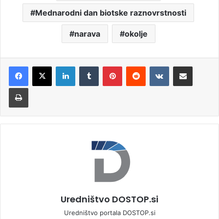
Mednarodni dan biotske raznovrstnosti
narava
okolje
LinkedIn
Tumblr
Pinterest
Reddit
VKontakte
Deli po e-pošti
Natisni
Uredništvo DOSTOP.si
Uredništvo portala DOSTOP.si