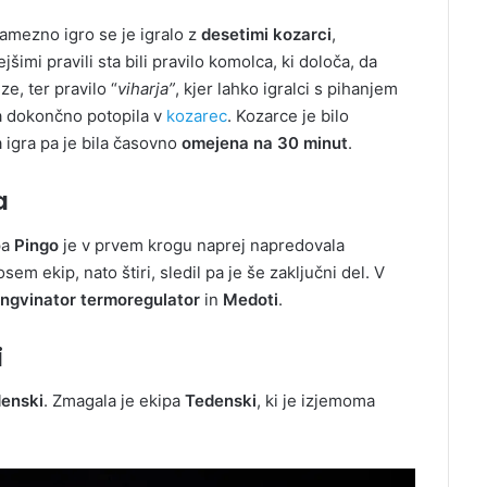
amezno igro se je igralo z
desetimi kozarci
,
mi pravili sta bili pravilo komolca, ki določa, da
e, ter pravilo “
viharja”
, kjer lahko igralci s pihanjem
ca dokončno potopila v
kozarec
. Kozarce je bilo
igra pa je bila časovno
omejena na 30 minut
.
a
pa
Pingo
je v prvem krogu naprej napredovala
em ekip, nato štiri, sledil pa je še zaključni del. V
ingvinator termoregulator
in
Medoti
.
i
enski
. Zmagala je ekipa
Tedenski
, ki je izjemoma