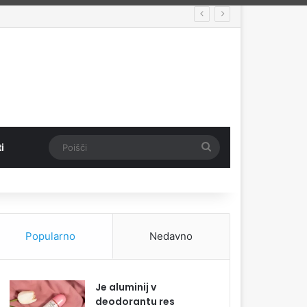
Poišči
i
Popularno
Nedavno
Je aluminij v
deodorantu res