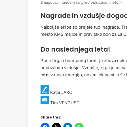
Zmagovalni tandem tik pred odločilnim metom.
Nagrade in vzdušje dogo
Najboljše ekipe so prejele tudi nagrade. Tr
mesto KMŠ majice in prav tako bon za La C
Do naslednjega leta!
Pune ftrgan beer pong turnir je znova doka
nepozabno vzdušje. Vzdušje, ki ga je ustvari
leto
, z novo energijo, novimi ekipami in še 
Katja JARC
Tim VENGUST
Share this: