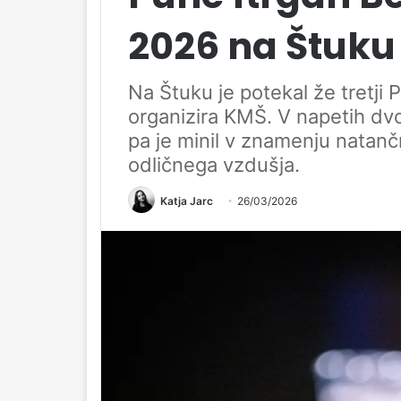
2026 na Štuku
Na Štuku je potekal že tretji 
organizira KMŠ. V napetih dvo
pa je minil v znamenju natan
odličnega vzdušja.
Katja Jarc
26/03/2026