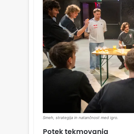
Smeh, strategija in natančnost med igro.
Potek tekmovanja