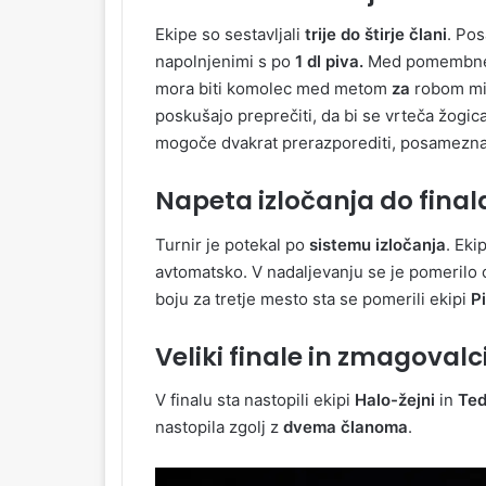
Ekipe so sestavljali
trije do štirje člani
. Pos
napolnjenimi s po
1 dl piva.
Med pomembnejši
mora biti komolec med metom
za
robom miz
poskušajo preprečiti, da bi se vrteča žogi
mogoče dvakrat prerazporediti, posamezna 
Napeta izločanja do final
Turnir je potekal po
sistemu izločanja
. Eki
avtomatsko. V nadaljevanju se je pomerilo os
boju za tretje mesto sta se pomerili ekipi
P
Veliki finale in zmagovalc
V finalu sta nastopili ekipi
Halo-žejni
in
Ted
nastopila zgolj z
dvema članoma
.