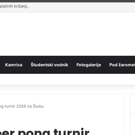
lačnih križarjenj
Kamrica
Študentski vodnik
Fotogalerije
Pod žaromet
ng turnir 2026 na Štuku
er pong turnir