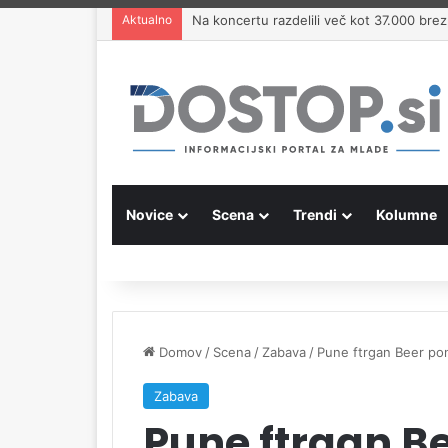
Aktualno
Na koncertu razdelili več kot 37.000 brezp
Novice
Scena
Trendi
Kolumne
Domov
/
Scena
/
Zabava
/
Pune ftrgan Beer po
Zabava
Pune ftrgan Be