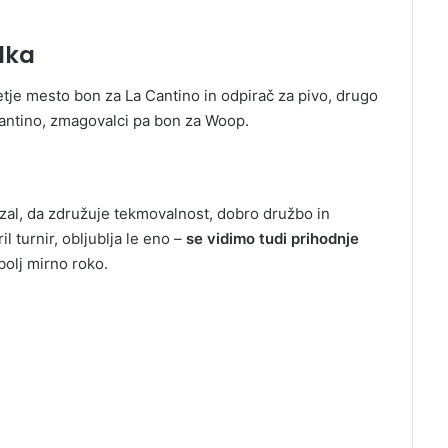
dka
etje mesto bon za La Cantino in odpirač za pivo, drugo
antino, zmagovalci pa bon za Woop.
zal, da združuje tekmovalnost, dobro družbo in
l turnir, obljublja le eno –
se vidimo tudi prihodnje
bolj mirno roko.
Iz pekla do raja … na Lampiončke
2026!