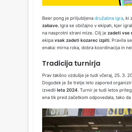
Beer pong je priljubljena
družabna igra
, ki
zabave.
Igra se običajno v ekipah, kjer ig
na nasprotni strani mize. Cilj je
zadeti vse 
ekipa
vsak zadeti kozarec izpiti.
Pravila se
enaka: mirna roka, dobra koordinacija in n
Tradicija turnirja
Prav takšno vzdušje je tudi včeraj, 25. 3. 2
Dogodek je že tretje leto zapored organizi
izvedli
leta 2024
. Turnir je tudi letos prite
ena tik pred začetkom odpovedala, tako da