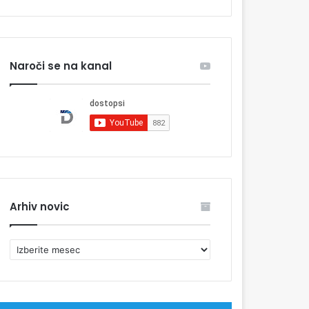
Naroči se na kanal
Arhiv novic
A
r
h
i
v