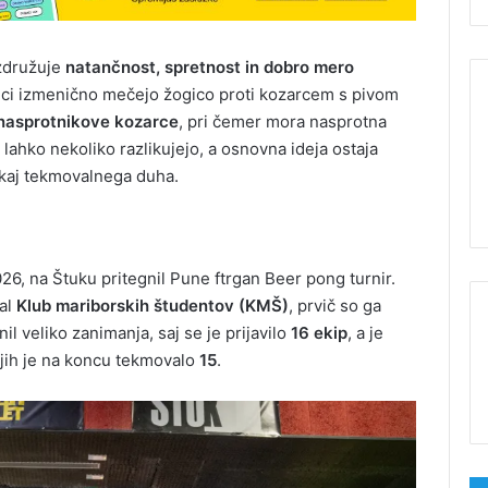
 združuje
natančnost, spretnost in dobro mero
ralci izmenično mečejo žogico proti kozarcem s pivom
nasprotnikove kozarce
, pri čemer mora nasprotna
 lahko nekoliko razlikujejo, a osnovna ideja ostaja
ekaj tekmovalnega duha.
026, na Štuku pritegnil Pune ftrgan Beer pong turnir.
ral
Klub mariborskih študentov (KMŠ)
, prvič so ga
gnil veliko zanimanja, saj se je prijavilo
16 ekip
, a je
 jih je na koncu tekmovalo
15
.