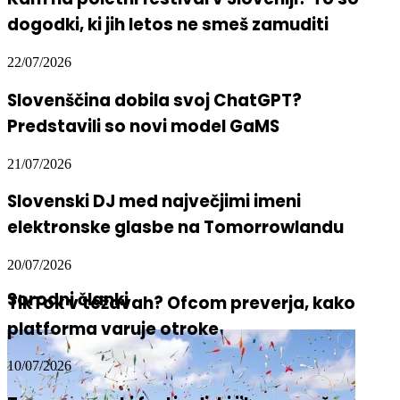
dogodki, ki jih letos ne smeš zamuditi
22/07/2026
Slovenščina dobila svoj ChatGPT?
Predstavili so novi model GaMS
21/07/2026
Slovenski DJ med največjimi imeni
elektronske glasbe na Tomorrowlandu
20/07/2026
Sorodni članki
TikTok v težavah? Ofcom preverja, kako
platforma varuje otroke
10/07/2026