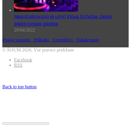
Nepričakovano je umrl Klaus Schulze, pionir
elektronske glasbe
29/04/2022
Pogoji uporabe
Piškotki
Uredništvo
Oglaševanje
© ŠOUM 2026, Vse pravice pridržane
Facebook
RSS
Back to top button