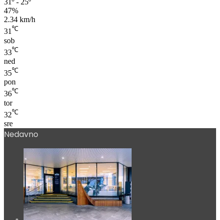
31º - 25º
47%
2.34 km/h
℃
31
sob
℃
33
ned
℃
35
pon
℃
36
tor
℃
32
sre
Nedavno