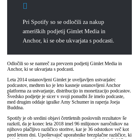
Pri Spotify so se odločili za nakup
ameriških podjetij Gimlet Media in
Anchor, ki se obe ukvarjata s podcasti.
Odločili so se namreč za prevzem podjetij Gimlet Media in
Anchor, ki se ukvarjata s podcasti.
Leta 2014 ustanovljeni Gimlet je uveljavljen ustvarjalec
podcastov, medtem ko je leto kasneje ustanovljeni Anchor
platforma za ustvarjanje, distribucijo in monetizacijo podcastov.
Švedsko podjetje je sicer v svoji ponudbi že imelo podcaste,
med drugim oddaje igralke Amy Schumer in raperja Joeja
Buddna.
Spotify je ob sredini objavi četrtletnih poslovnih rezultatov še
razkril, da je konec leta 2018 imel 96 milijonov naročnikov na
njihovo plačljivo različico storitve, kar je 36 odstotkov več kot
pred letom dni. Upoštevajoč uporabnike brezplačne različice, ki