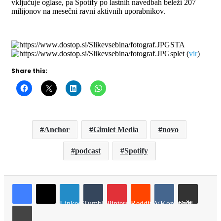
vključuje oglase, pa Spotify po lastnih navedbah beleži 207
milijonov na mesečni ravni aktivnih uporabnikov.
STA
splet (
vir
)
Share this:
Anchor
Gimlet Media
novo
podcast
Spotify
LinkedIn
Tumblr
Pinterest
Reddit
VKontakte
Deli po e-pošti