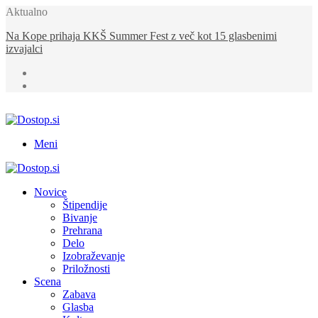
Aktualno
Na Kope prihaja KKŠ Summer Fest z več kot 15 glasbenimi
izvajalci
Meni
Novice
Štipendije
Bivanje
Prehrana
Delo
Izobraževanje
Priložnosti
Scena
Zabava
Glasba