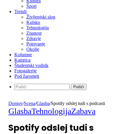
Kultura
Šport
Trendi
Življenjski slog
Kulsko
Tehnologija
Znanost
Zdravje
Potovanje
Okolje
Kolumne
Kamrica
Študentski vodnik
Fotogalerije
Pod žarometi
Poišči
Domov
/
Scena
/
Glasba
/
Spotify odslej tudi s podcasti
Glasba
Tehnologija
Zabava
Spotify odslej tudi s