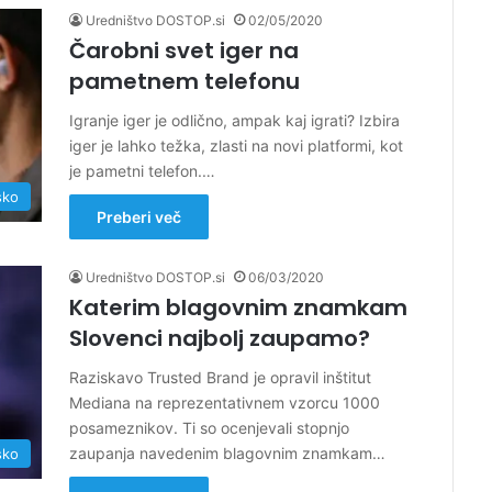
Uredništvo DOSTOP.si
02/05/2020
Čarobni svet iger na
pametnem telefonu
Igranje iger je odlično, ampak kaj igrati? Izbira
iger je lahko težka, zlasti na novi platformi, kot
je pametni telefon.…
sko
Preberi več
Uredništvo DOSTOP.si
06/03/2020
Katerim blagovnim znamkam
Slovenci najbolj zaupamo?
Raziskavo Trusted Brand je opravil inštitut
Mediana na reprezentativnem vzorcu 1000
posameznikov. Ti so ocenjevali stopnjo
zaupanja navedenim blagovnim znamkam…
sko