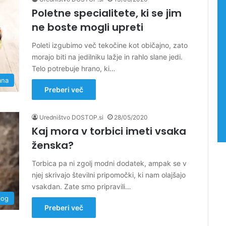
Poletne specialitete, ki se jim
ne boste mogli upreti
Poleti izgubimo več tekočine kot običajno, zato
morajo biti na jedilniku lažje in rahlo slane jedi.
Telo potrebuje hrano, ki…
ana
Preberi več
Uredništvo DOSTOP.si
28/05/2020
Kaj mora v torbici imeti vsaka
ženska?
Torbica pa ni zgolj modni dodatek, ampak se v
njej skrivajo številni pripomočki, ki nam olajšajo
vsakdan. Zate smo pripravili…
slog
Preberi več