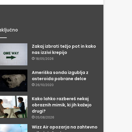
ključno
Zakaj izbrati težjo pot in kako
nas izzivi krepijo
18/05/2026
Ameriška sonda izgublja z
asteroida pobrane delce
26/10/2020
Kako lahko razbereš nekaj
obraznih mimik, ki jih kažejo
drugi?
05/08/2026
Wizz Air opozarja na zahtevno