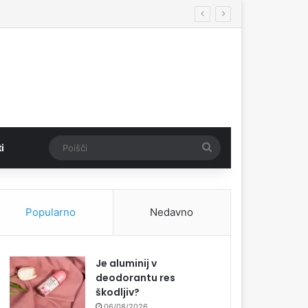
Poišči
i
Popularno
Nedavno
Je aluminij v
deodorantu res
škodljiv?
06/08/2026