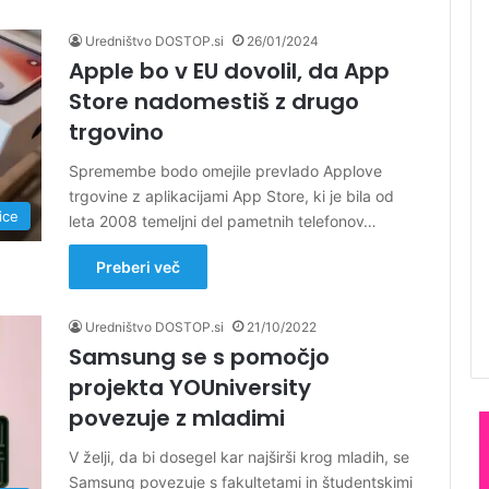
Uredništvo DOSTOP.si
26/01/2024
Apple bo v EU dovolil, da App
Store nadomestiš z drugo
trgovino
Spremembe bodo omejile prevlado Applove
trgovine z aplikacijami App Store, ki je bila od
ice
leta 2008 temeljni del pametnih telefonov…
Preberi več
Uredništvo DOSTOP.si
21/10/2022
Samsung se s pomočjo
projekta YOUniversity
povezuje z mladimi
V želji, da bi dosegel kar najširši krog mladih, se
Samsung povezuje s fakultetami in študentskimi