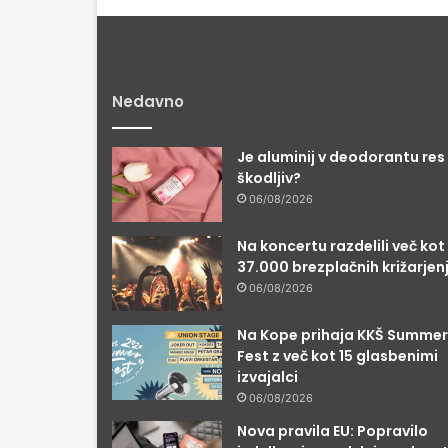
Nedavno
Je aluminij v deodorantu res
škodljiv?
06/08/2026
Na koncertu razdelili več kot
37.000 brezplačnih križarjen
06/08/2026
Na Kope prihaja KKŠ Summer
Fest z več kot 15 glasbenimi
izvajalci
06/08/2026
Nova pravila EU: Popravilo