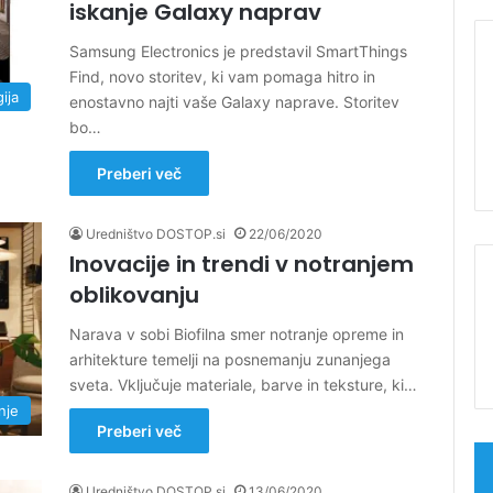
iskanje Galaxy naprav
Samsung Electronics je predstavil SmartThings
Find, novo storitev, ki vam pomaga hitro in
ija
enostavno najti vaše Galaxy naprave. Storitev
bo…
Preberi več
Uredništvo DOSTOP.si
22/06/2020
Inovacije in trendi v notranjem
oblikovanju
Narava v sobi Biofilna smer notranje opreme in
arhitekture temelji na posnemanju zunanjega
sveta. Vključuje materiale, barve in teksture, ki…
nje
Preberi več
Uredništvo DOSTOP.si
13/06/2020