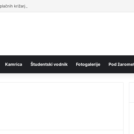
lačnih križarjenj
Kamrica
Študentski vodnik
Fotogalerije
Pod žaromet