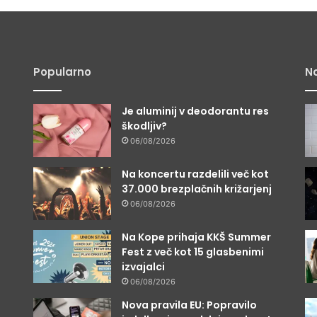
Popularno
Na
Je aluminij v deodorantu res
škodljiv?
06/08/2026
Na koncertu razdelili več kot
j
37.000 brezplačnih križarjenj
06/08/2026
Na Kope prihaja KKŠ Summer
Fest z več kot 15 glasbenimi
izvajalci
06/08/2026
Nova pravila EU: Popravilo