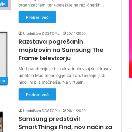
ija
organizacijami ter udeležuje najrazličnejših…
Preberi več
Uredništvo DOSTOP.si
20/11/2020
Razstava pogrešanih
mojstrovin na Samsung The
Frame televizorju
Med pandemijo je bilo ukradenih vsaj šest kosov
umetnin Moč tehnologije za združevanje ljudi
ura
nikoli ni bila močnejša. Na virtualni…
Preberi več
Uredništvo DOSTOP.si
08/11/2020
Samsung predstavil
SmartThings Find, nov način za