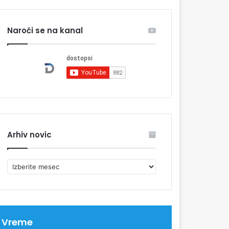
Naroči se na kanal
Arhiv novic
A
r
h
i
v
n
Vreme
o