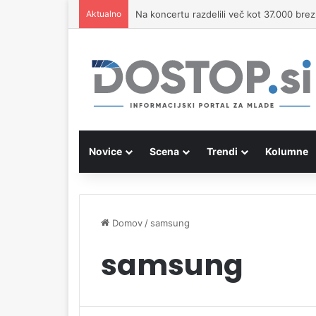
Aktualno
Na koncertu razdelili več kot 37.000 brezp
Novice
Scena
Trendi
Kolumne
Domov
/
samsung
samsung