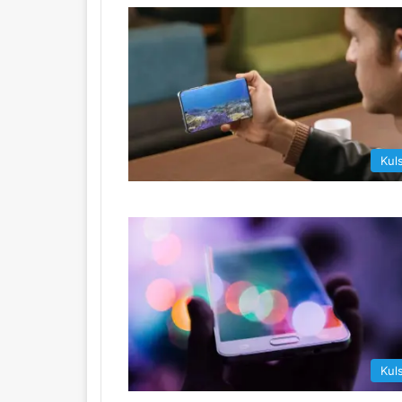
Kul
Kul