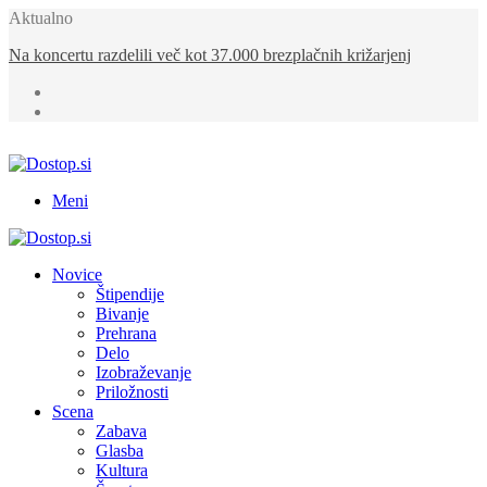
Aktualno
Na Kope prihaja KKŠ Summer Fest z več kot 15 glasbenimi
izvajalci
Meni
Novice
Štipendije
Bivanje
Prehrana
Delo
Izobraževanje
Priložnosti
Scena
Zabava
Glasba