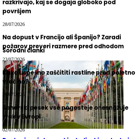
razkrivajo, kaj se dogaja globoko pod
površjem
28/07/2026
Na dopust v Francijo ali Španijo? Zaradi
požarov preveri razmere pred odhodom
Sorodni članki
23/07/2026
Kako uspešno zaščititi rastline pred poletno
vročino?
20/07/2026
Saharski pesek vse pogosteje onesnažuje
zrak v Evropi
02/07/2026