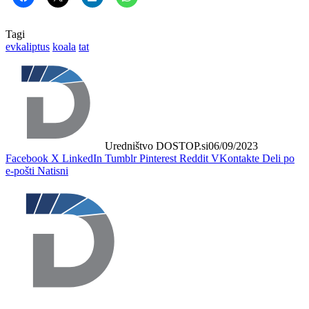
Tagi
evkaliptus
koala
tat
Uredništvo DOSTOP.si
06/09/2023
Facebook
X
LinkedIn
Tumblr
Pinterest
Reddit
VKontakte
Deli po
e-pošti
Natisni