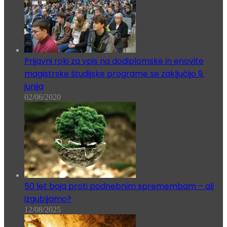
Prijavni roki za vpis na dodiplomske in enovite
magistrske študijske programe se zaključijo 9.
junija
02/06/2020
50 let boja proti podnebnim spremembam – ali
izgubljamo?
12/08/2025