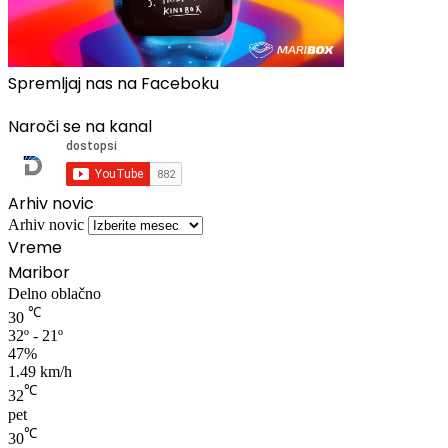
Spremljaj nas na Faceboku
Naroči se na kanal
Arhiv novic
Arhiv novic
Vreme
Maribor
Delno oblačno
℃
30
32º - 21º
47%
1.49 km/h
℃
32
pet