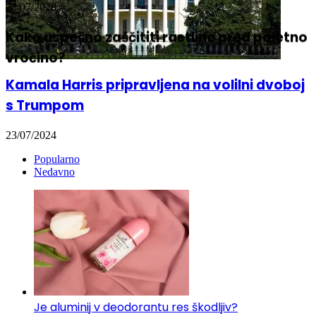
23/07/2026
Kako uspešno zaščititi rastline pred poletno
vročino?
Kamala Harris pripravljena na volilni dvoboj
s Trumpom
23/07/2024
Popularno
Nedavno