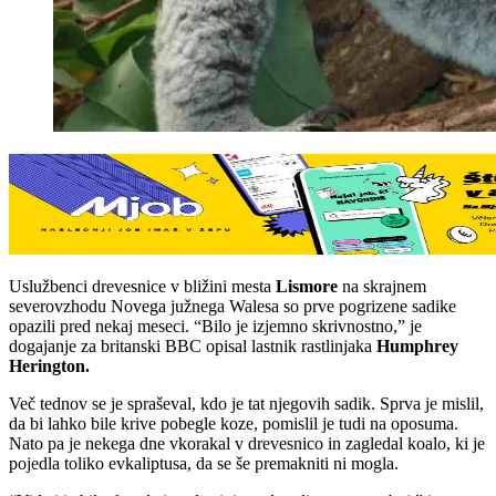
Uslužbenci drevesnice v bližini mesta
Lismore
na skrajnem
severovzhodu Novega južnega Walesa so prve pogrizene sadike
opazili pred nekaj meseci. “Bilo je izjemno skrivnostno,” je
dogajanje za britanski BBC opisal lastnik rastlinjaka
Humphrey
Herington.
Več tednov se je spraševal, kdo je tat njegovih sadik. Sprva je mislil,
da bi lahko bile krive pobegle koze, pomislil je tudi na oposuma.
Nato pa je nekega dne vkorakal v drevesnico in zagledal koalo, ki je
pojedla toliko evkaliptusa, da se še premakniti ni mogla.