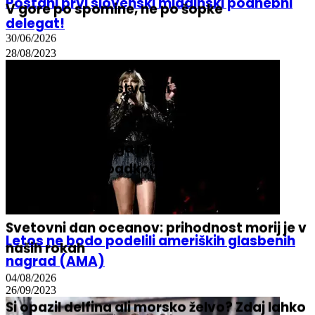
Postani prvi slovenski mladinski podnebni
V gore po spomine, ne po šopke
delegat!
30/06/2026
28/08/2023
Rekordne temperature niso naključje,
opozarjajo znanstveniki
25/06/2026
Z dna slovenskega morja odstranili 250
kilogramov odpadkov
08/06/2026
Svetovni dan oceanov: prihodnost morij je v
Letos ne bodo podelili ameriških glasbenih
naših rokah
nagrad (AMA)
04/08/2026
26/09/2023