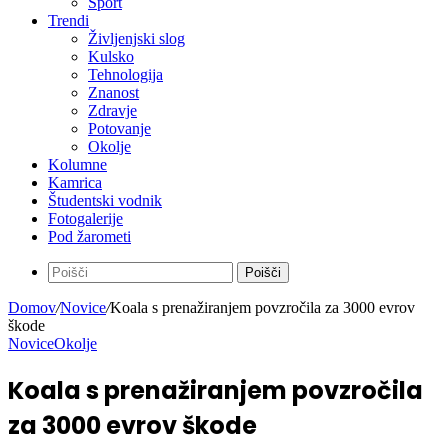
Kultura
Šport
Trendi
Življenjski slog
Kulsko
Tehnologija
Znanost
Zdravje
Potovanje
Okolje
Kolumne
Kamrica
Študentski vodnik
Fotogalerije
Pod žarometi
Poišči
Domov
/
Novice
/
Koala s prenažiranjem povzročila za 3000 evrov
škode
Novice
Okolje
Koala s prenažiranjem povzročila
za 3000 evrov škode