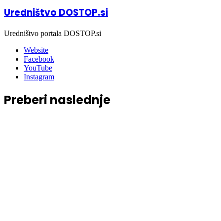
Uredništvo DOSTOP.si
Uredništvo portala DOSTOP.si
Website
Facebook
YouTube
Instagram
Preberi naslednje
Okolje
04/08/2026
Si opazil delfina ali morsko želvo?
Zdaj lahko opažanja deliš na novi
platformi