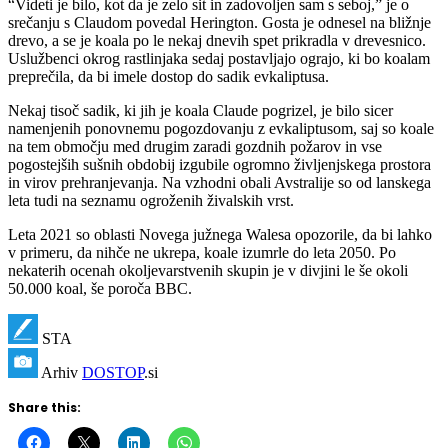
“Videti je bilo, kot da je zelo sit in zadovoljen sam s seboj,” je o
srečanju s Claudom povedal Herington. Gosta je odnesel na bližnje
drevo, a se je koala po le nekaj dnevih spet prikradla v drevesnico.
Uslužbenci okrog rastlinjaka sedaj postavljajo ograjo, ki bo koalam
preprečila, da bi imele dostop do sadik evkaliptusa.
Nekaj tisoč sadik, ki jih je koala Claude pogrizel, je bilo sicer
namenjenih ponovnemu pogozdovanju z evkaliptusom, saj so koale
na tem območju med drugim zaradi gozdnih požarov in vse
pogostejših sušnih obdobij izgubile ogromno življenjskega prostora
in virov prehranjevanja. Na vzhodni obali Avstralije so od lanskega
leta tudi na seznamu ogroženih živalskih vrst.
Leta 2021 so oblasti Novega južnega Walesa opozorile, da bi lahko
v primeru, da nihče ne ukrepa, koale izumrle do leta 2050. Po
nekaterih ocenah okoljevarstvenih skupin je v divjini le še okoli
50.000 koal, še poroča BBC.
STA
Arhiv
DOSTOP
.si
Share this: