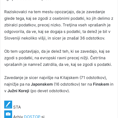
Raziskovalci na tem mestu opozarjajo, da je zavedanje
glede tega, kaj se zgodi z osebnimi podatki, ko jih delimo z
zbiralci podatkov, precej nizko. Tretjina vseh vprašanih je
odgovorila, da ve, kaj se dogaja s podatki, ta delež je bil v
Sloveniji nekoliko višji, in sicer je znašal 36 odstotkov.
Ob tem ugotavljajo, da je delež teh, ki se zavedajo, kaj se
zgodi s podatki, na evropski ravni precej nižji. Četrtina
vprašanih je namreč zatrdila, da ve, kaj se zgodi s podatki.
Zavedanje je sicer najvišje na Kitajskem (71 odstotkov),
najnižje pa na
Japonskem
(16 odstotkov) ter na
Finskem
in
v
Južni Koreji
(po devet odstotkov).
STA
Arhiv
DOSTOP
.si