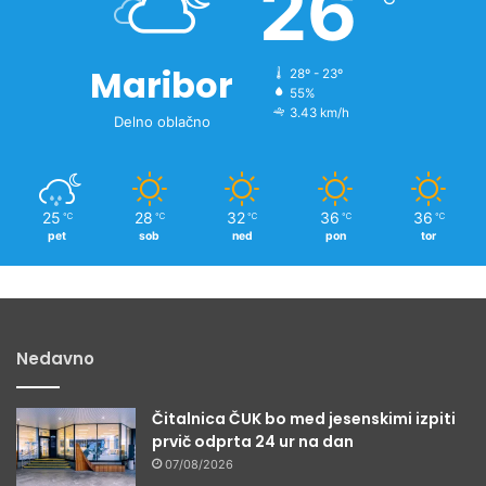
26
v
i
c
Maribor
28º - 23º
55%
3.43 km/h
Delno oblačno
25
28
32
36
36
℃
℃
℃
℃
℃
pet
sob
ned
pon
tor
Nedavno
Čitalnica ČUK bo med jesenskimi izpiti
prvič odprta 24 ur na dan
07/08/2026