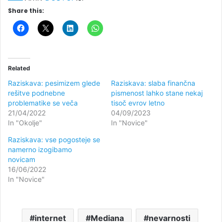
Share this:
Related
Raziskava: pesimizem glede
Raziskava: slaba finančna
rešitve podnebne
pismenost lahko stane nekaj
problematike se veča
tisoč evrov letno
21/04/2022
04/09/2023
In "Okolje"
In "Novice"
Raziskava: vse pogosteje se
namerno izogibamo
novicam
16/06/2022
In "Novice"
internet
Mediana
nevarnosti