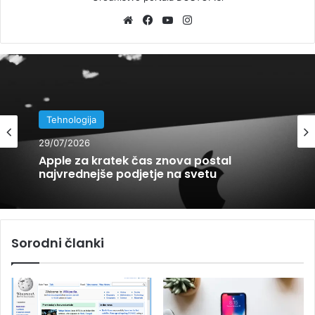
We
Fa
Yo
Ins
bsi
ce
uT
tag
te
bo
ub
ra
ok
e
m
Tehnologija
Tehnologija
22/07/2026
29/07/2026
Slovenščina dobila svoj ChatGPT?
Predstavili so novi model GaMS
Apple za kratek čas znova postal
najvrednejše podjetje na svetu
Sorodni članki