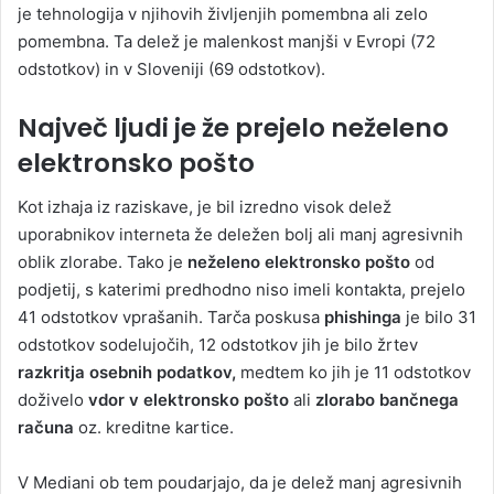
je tehnologija v njihovih življenjih pomembna ali zelo
pomembna. Ta delež je malenkost manjši v Evropi (72
odstotkov) in v Sloveniji (69 odstotkov).
Največ ljudi je že prejelo neželeno
elektronsko pošto
Kot izhaja iz raziskave, je bil izredno visok delež
uporabnikov interneta že deležen bolj ali manj agresivnih
oblik zlorabe. Tako je
neželeno elektronsko pošto
od
podjetij, s katerimi predhodno niso imeli kontakta, prejelo
41 odstotkov vprašanih. Tarča poskusa
phishinga
je bilo 31
odstotkov sodelujočih, 12 odstotkov jih je bilo žrtev
razkritja osebnih podatkov,
medtem ko jih je 11 odstotkov
doživelo
vdor v elektronsko pošto
ali
zlorabo
bančnega
računa
oz. kreditne kartice.
V Mediani ob tem poudarjajo, da je delež manj agresivnih