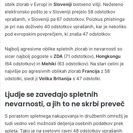
oblik zlorab v Evropi in
Sloveniji
bistveno višji. Neželeno
elektronsko pošto je v Sloveniji prejelo 58 odstotkov
vprašanih, v Sloveniji pa 67 odstotkov. Poizkus phishinga
je pri nas doživelo 40 odstotkov vprašanih, kar je nekoliko
pod evropskim povprečjem, ki znaša 47 odstotkov.
Najbolj agresivne oblike spletnih zlorab in nevarnosti so
sicer najbolj pogoste v
ZDA
(71 odstotkov),
Hongkongu
(64 odstotkov) in
Mehiki
(63 odstotkov). Na stari celini je
najvišje po agresivnih oblikah zlorab
Francija
z 58
odstotki, sledi ji
Velika Britanija
s 47 odstotki.
Ljudje se zavedajo spletnih
nevarnosti, a jih to ne skrbi preveč
S porastom spletnega nakupovanja in družbenih omrežij je
tudi vedno več možnosti deljenja osebnih podatkov prek
spleta. Tako je na svetovni ravni 48 odstotkov vprašanih