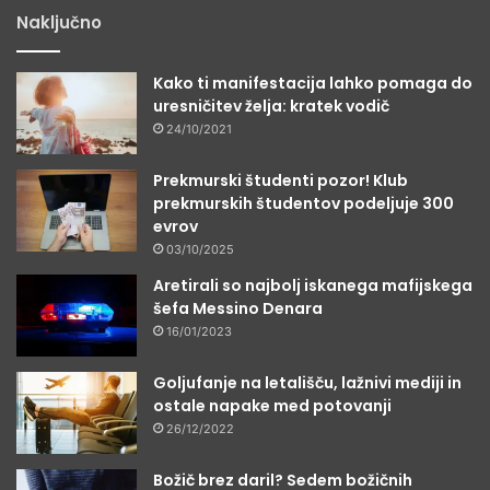
Naključno
Kako ti manifestacija lahko pomaga do
uresničitev želja: kratek vodič
24/10/2021
Prekmurski študenti pozor! Klub
prekmurskih študentov podeljuje 300
evrov
03/10/2025
Aretirali so najbolj iskanega mafijskega
šefa Messino Denara
16/01/2023
Goljufanje na letališču, lažnivi mediji in
ostale napake med potovanji
26/12/2022
Božič brez daril? Sedem božičnih