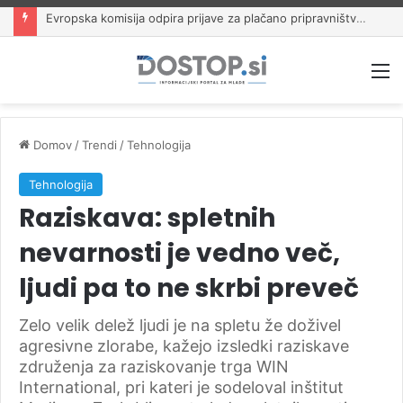
Evropska komisija odpira prijave za plačano pripravništvo Blue Book
M
Domov
/
Trendi
/
Tehnologija
Tehnologija
Raziskava: spletnih
nevarnosti je vedno več,
ljudi pa to ne skrbi preveč
Zelo velik delež ljudi je na spletu že doživel
agresivne zlorabe, kažejo izsledki raziskave
združenja za raziskovanje trga WIN
International, pri kateri je sodeloval inštitut