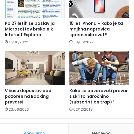
Po 27 letih se poslavlja
15 let iPhona – kako je ta
Microsoftov brskalnik
majhna napravica
Internet Explorer
spremenila svet?
15/06/2022
30/06/2022
V času dopustov bodi
Kako se obvarovati prevar
pozoren na Booking
s skrito naročnino
prevare!
(subscription trap)?
23/06/2023
02/12/2019
Popularno
Nedavno