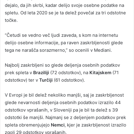
dejalo, da jih skrbi, kadar delijo svoje osebne podatke na
spletu. Od leta 2020 se je ta delež povečal za tri odstotne
točke.
“Četudi se vedno več ljudi zaveda, s kom na internetu
delijo osebne informacije, pa raven zaskrbljenosti glede
tega ne narašča sorazmerno,” so ocenili v Mediani.
Najbolj zaskrbljeni so glede deljenja osebnih podatkov
prek spleta v
Braziliji
(72 odstotkov), na
Kitajskem
(71
odstotkov) ter v
Turčiji
(61 odstotkov).
V Evropi je bil delež nekoliko manjši, saj je zaskrbljenost
glede nevarnosti deljenja osebnih podatkov izrazilo 44
odstotkov vprašanih, v Sloveniji pa je bil ta delež s 39
odstotki še manjši. Najmanj se z deljenjem podatkov prek
spleta obremenjujejo
Nemci
, kjer je zaskrbljenost izrazilo
zgolj 29 odstotkov vprašanih.