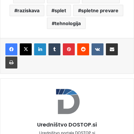
raziskava
splet
spletne prevare
tehnologija
LinkedIn
Tumblr
Pinterest
Reddit
VKontakte
Deli po e-pošti
Natisni
Uredništvo DOSTOP.si
Uredništvo portala DOSTOP.si