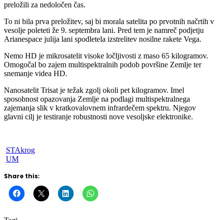
preložili za nedoločen čas.
To ni bila prva preložitev, saj bi morala satelita po prvotnih načrtih v
vesolje poleteti že 9. septembra lani. Pred tem je namreč podjetju
Arianespace julija lani spodletela izstrelitev nosilne rakete Vega.
Nemo HD je mikrosatelit visoke ločljivosti z maso 65 kilogramov.
Omogočal bo zajem multispektralnih podob površine Zemlje ter
snemanje videa HD.
Nanosatelit Trisat je težak zgolj okoli pet kilogramov. Imel
sposobnost opazovanja Zemlje na podlagi multispektralnega
zajemanja slik v kratkovalovnem infrardečem spektru. Njegov
glavni cilj je testiranje robustnosti nove vesoljske elektronike.
STAkrog
UM
Share this: