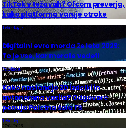
TikTok v težavah? Ofcom preverja,
kako platforma varuje otroke
Tehnologija
29/06/2026
Digitalni evro morda že leta 2029:
To je vse, kar morate vedeti
Priložnosti
10/06/2026
Kako nastanejo 3D izdelki in
avtonomna vozila? Odgovore
ponuja Poletna šola FS
Tehnologija
27/04/2026