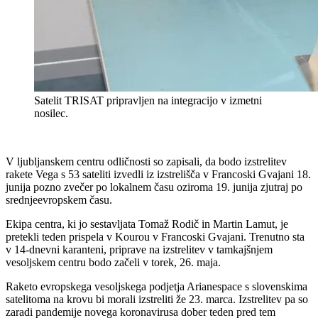
Satelit TRISAT pripravljen na integracijo v izmetni
nosilec.
V ljubljanskem centru odličnosti so zapisali, da bodo izstrelitev
rakete Vega s 53 sateliti izvedli iz izstrelišča v Francoski Gvajani 18.
junija pozno zvečer po lokalnem času oziroma 19. junija zjutraj po
srednjeevropskem času.
Ekipa centra, ki jo sestavljata Tomaž Rodič in Martin Lamut, je
pretekli teden prispela v Kourou v Francoski Gvajani. Trenutno sta
v 14-dnevni karanteni, priprave na izstrelitev v tamkajšnjem
vesoljskem centru bodo začeli v torek, 26. maja.
Raketo evropskega vesoljskega podjetja Arianespace s slovenskima
satelitoma na krovu bi morali izstreliti že 23. marca. Izstrelitev pa so
zaradi pandemije novega koronavirusa dober teden pred tem