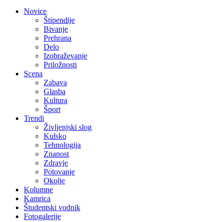
Novice
Štipendije
Bivanje
Prehrana
Delo
Izobraževanje
Priložnosti
Scena
Zabava
Glasba
Kultura
Šport
Trendi
Življenjski slog
Kulsko
Tehnologija
Znanost
Zdravje
Potovanje
Okolje
Kolumne
Kamrica
Študentski vodnik
Fotogalerije