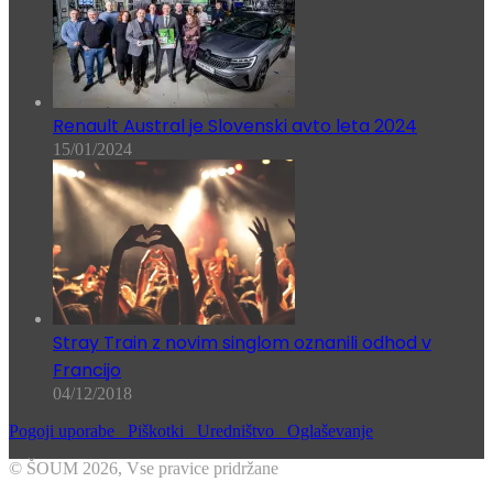
Renault Austral je Slovenski avto leta 2024
15/01/2024
Stray Train z novim singlom oznanili odhod v
Francijo
04/12/2018
Pogoji uporabe
Piškotki
Uredništvo
Oglaševanje
© ŠOUM 2026, Vse pravice pridržane