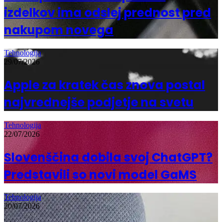
izdelkov ima odslej prednost pred
nakupom novega
Tehnologija
29/07/2026
Apple za kratek čas znova postal
najvrednejše podjetje na svetu
Tehnologija
22/07/2026
Slovenščina dobila svoj ChatGPT?
Predstavili so novi model GaMS
Tehnologija
20/07/2026