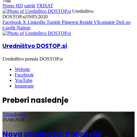
Tagi
Nemo HD
satelit
TRISAT
Uredništvo
DOSTOP.si
19/05/2020
Facebook
X
LinkedIn
Tumblr
Pinterest
Reddit
VKontakte
Deli po
e-pošti
Natisni
Uredništvo DOSTOP.si
Uredništvo portala DOSTOP.si
Website
Facebook
YouTube
Instagram
Preberi naslednje
Tehnologija
05/08/2026
Nova pravila EU: Popravilo