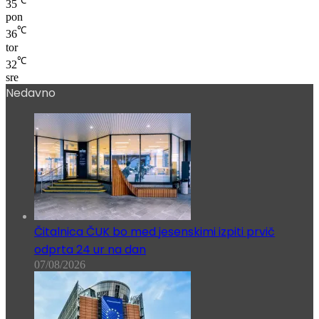
℃
35
pon
℃
36
tor
℃
32
sre
Nedavno
Čitalnica ČUK bo med jesenskimi izpiti prvič
odprta 24 ur na dan
07/08/2026