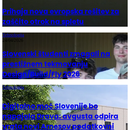
Prihaja nova evropska rešitev za
zaščito otrok na spletu
Tehnologija
24/04/2026
Slovenski študenti zmagali na
prestižnem tekmovanju
Design/Build/Fly 2026
Tehnologija
26/02/2026
Digitalno moč Slovenije bo
napajala Drava: avgusta odpira
vrata novi Arnesov podatkovni