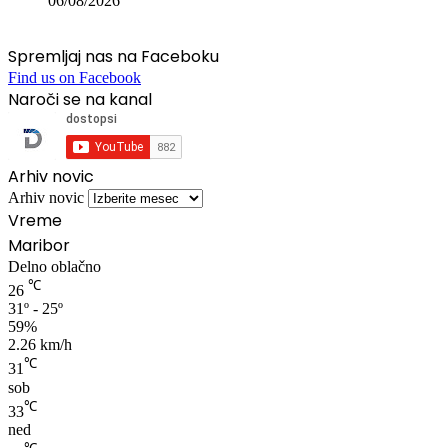
06/08/2026
Spremljaj nas na Faceboku
Find us on Facebook
Naroči se na kanal
Arhiv novic
Arhiv novic
Vreme
Maribor
Delno oblačno
℃
26
31º - 25º
59%
2.26 km/h
℃
31
sob
℃
33
ned