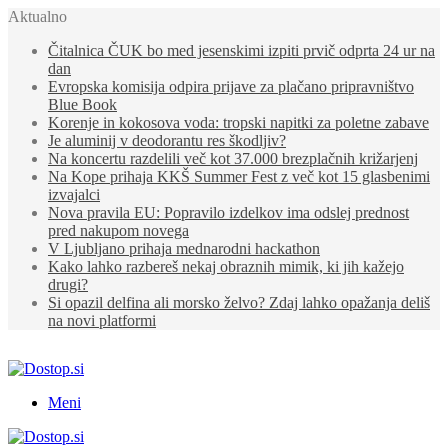
Aktualno
Čitalnica ČUK bo med jesenskimi izpiti prvič odprta 24 ur na
dan
Evropska komisija odpira prijave za plačano pripravništvo
Blue Book
Korenje in kokosova voda: tropski napitki za poletne zabave
Je aluminij v deodorantu res škodljiv?
Na koncertu razdelili več kot 37.000 brezplačnih križarjenj
Na Kope prihaja KKŠ Summer Fest z več kot 15 glasbenimi
izvajalci
Nova pravila EU: Popravilo izdelkov ima odslej prednost
pred nakupom novega
V Ljubljano prihaja mednarodni hackathon
Kako lahko razbereš nekaj obraznih mimik, ki jih kažejo
drugi?
Si opazil delfina ali morsko želvo? Zdaj lahko opažanja deliš
na novi platformi
Meni