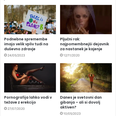
Podnebne spremembe
Pljučni rak:
imajo velik vpliv tudi na
najpomembnejši dejavnik
duševno zdravje
za nastanek je kajenje
24/05/2023
12/11/2020
Pornografija lahko vodi v
Danes je svetovni dan
težave z erekcijo
gibanja – ali si dovolj
aktiven?
27/07/2020
10/05/2023