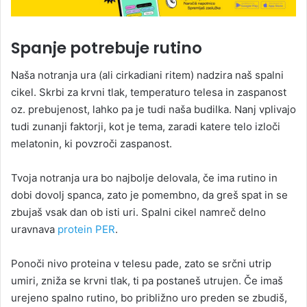
Spanje potrebuje rutino
Naša notranja ura (ali cirkadiani ritem) nadzira naš spalni
cikel. Skrbi za krvni tlak, temperaturo telesa in zaspanost
oz. prebujenost, lahko pa je tudi naša budilka. Nanj vplivajo
tudi zunanji faktorji, kot je tema, zaradi katere telo izloči
melatonin, ki povzroči zaspanost.
Tvoja notranja ura bo najbolje delovala, če ima rutino in
dobi dovolj spanca, zato je pomembno, da greš spat in se
zbujaš vsak dan ob isti uri. Spalni cikel namreč delno
uravnava
protein PER
.
Ponoči nivo proteina v telesu pade, zato se srčni utrip
umiri, zniža se krvni tlak, ti pa postaneš utrujen. Če imaš
urejeno spalno rutino, bo približno uro preden se zbudiš,