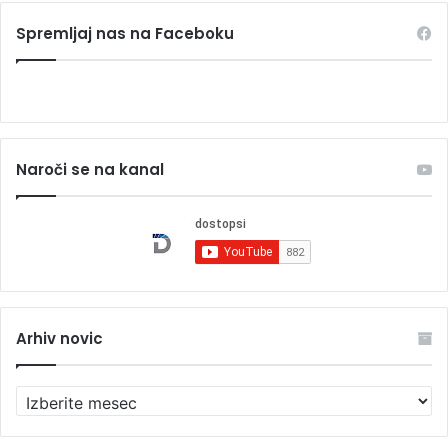
Spremljaj nas na Faceboku
Naroči se na kanal
Arhiv novic
A
r
h