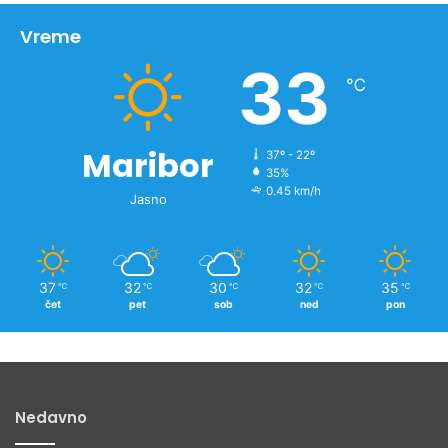
i
v
Vreme
n
33
o
℃
v
i
c
Maribor
37º - 22º
35%
0.45 km/h
Jasno
37
32
30
32
35
℃
℃
℃
℃
℃
čet
pet
sob
ned
pon
Nedavno