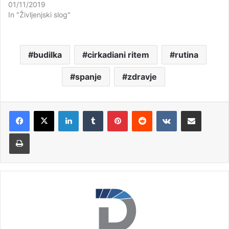
01/11/2019
In "Življenjski slog"
budilka
cirkadiani ritem
rutina
spanje
zdravje
LinkedIn
Tumblr
Pinterest
Reddit
VKontakte
Deli po e-pošti
Natisni