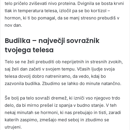
telo pričelo zviševati nivo proteina. Dvignila se bosta krvni
tlak in temperatura telesa, izločil pa se bo kortizol –
hormon, ki ti bo pomagal, da se manj stresno prebudiš v
nov dan.
Budilka – največji sovražnik
tvojega telesa
Telo se ne želi prebuditi ob neprijetnih in stresnih zvokih,
saj želi dan začeti v svojem tempu. Včasih ljudje svoja
telesa dovolj dobro natreniramo, da vedo, kdaj bo
zazvonila budilka. Zbudimo se lahko do minute natančno.
Še bolj pa telo sovraži dremež, ki izniči vso njegovo trdo
delo, da bi mirno prešel iz spanja v budno stanje. V teh
nekaj minutah se hormoni, ki nas prebujajo in tisti, zaradi
katerih zaspimo, zmešajo med seboj in zbudimo se
utrujeni.