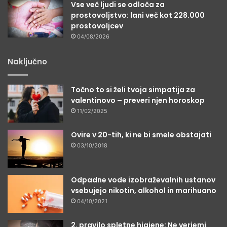
Vse več ljudi se odloča za
prostovoljstvo: lani več kot 228.000
prostovoljcev
04/08/2026
Naključno
Točno to si želi tvoja simpatija za
valentinovo – preveri njen horoskop
11/02/2025
Ovire v 20-tih, ki ne bi smele obstajati
03/10/2018
Odpadne vode izobraževalnih ustanov
vsebujejo nikotin, alkohol in marihuano
04/10/2021
2. pravilo spletne higiene: Ne verjemi