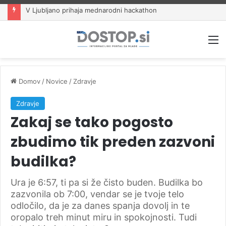
V Ljubljano prihaja mednarodni hackathon
M
Domov
/
Novice
/
Zdravje
Zdravje
Zakaj se tako pogosto
zbudimo tik preden zazvoni
budilka?
Ura je 6:57, ti pa si že čisto buden. Budilka bo
zazvonila ob 7:00, vendar se je tvoje telo
odločilo, da je za danes spanja dovolj in te
oropalo treh minut miru in spokojnosti. Tudi