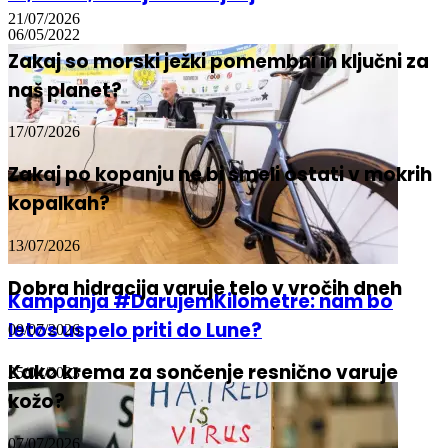
13,3 in 16,6 milijona življenj
21/07/2026
06/05/2022
Zakaj so morski ježki pomembni in ključni za
naš planet?
17/07/2026
Zakaj po kopanju ne bi smeli ostati v mokrih
kopalkah?
13/07/2026
Dobra hidracija varuje telo v vročih dneh
Kampanja #DarujemKilometre: nam bo
letos uspelo priti do Lune?
09/07/2026
Kako krema za sončenje resnično varuje
25/04/2023
kožo?