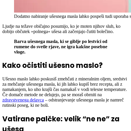
Dodatno nabiranje ušesnega masla lahko pospeši tudi uporaba s
Ljudje na težave običajno posumijo, ko je moten njihov sluh, ko
dobijo občutek »polnega« ušesa ali začenjajo čutiti bolečino.
Barva ušesnega masla, ki se giblje po lestvici od
rumene do svetle rjave, ne igra kakšne posebne
vloge.
Kako očistiti ušesno maslo?
Ušesno maslo lahko poskusiš zmehčati z mineralnim oljem, sredstvi
za mehčanje ušesnega masla, ki jih lahko kupiš brez recepta, ali z
namakanjem, ko uho krajši čas namakaš v vodi telesne temperature.
Če domače metode ne delujejo, pa se moraš obrniti na
zdravstvenega delavca
– odstranjevanje ušesnega masla je namreč
rutinski poseg, ki ne boli.
Vatirane palčke: velik “ne ne” za