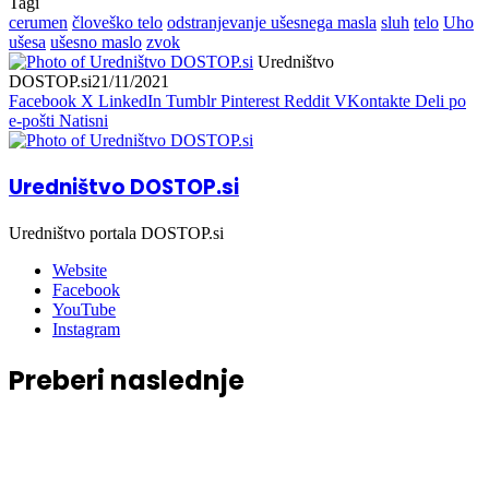
Tagi
cerumen
človeško telo
odstranjevanje ušesnega masla
sluh
telo
Uho
ušesa
ušesno maslo
zvok
Uredništvo
DOSTOP.si
21/11/2021
Facebook
X
LinkedIn
Tumblr
Pinterest
Reddit
VKontakte
Deli po
e-pošti
Natisni
Uredništvo DOSTOP.si
Uredništvo portala DOSTOP.si
Website
Facebook
YouTube
Instagram
Preberi naslednje
Zdravje
06/08/2026