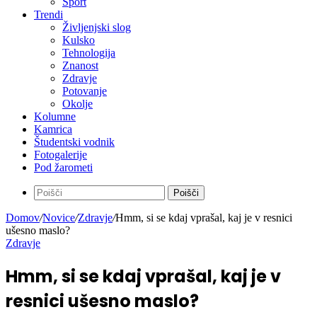
Kultura
Šport
Trendi
Življenjski slog
Kulsko
Tehnologija
Znanost
Zdravje
Potovanje
Okolje
Kolumne
Kamrica
Študentski vodnik
Fotogalerije
Pod žarometi
Poišči
Domov
/
Novice
/
Zdravje
/
Hmm, si se kdaj vprašal, kaj je v resnici
ušesno maslo?
Zdravje
Hmm, si se kdaj vprašal, kaj je v
resnici ušesno maslo?