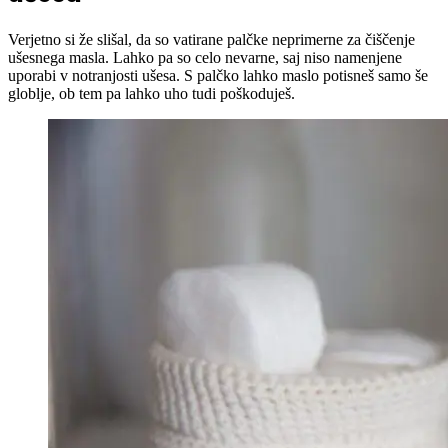
ušesa
Verjetno si že slišal, da so vatirane palčke neprimerne za čiščenje
ušesnega masla. Lahko pa so celo nevarne, saj niso namenjene
uporabi v notranjosti ušesa. S palčko lahko maslo potisneš samo še
globlje, ob tem pa lahko uho tudi poškoduješ.