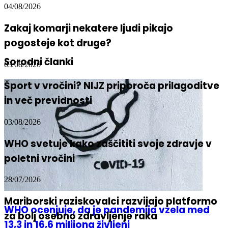
04/08/2026
Zakaj komarji nekatere ljudi pikajo
pogosteje kot druge?
Sorodni članki
03/08/2026
Šport v vročini? NIJZ priporoča prilagoditve
in več previdnosti
03/08/2026
WHO svetuje kako zaščititi svoje zdravje v
poletni vročini
28/07/2026
Mariborski raziskovalci razvijajo platformo
WHO ocenjuje, da je pandemija vzela med
za bolj osebno zdravljenje raka