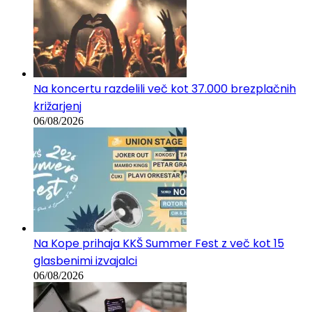
Na koncertu razdelili več kot 37.000 brezplačnih
križarjenj
06/08/2026
Na Kope prihaja KKŠ Summer Fest z več kot 15
glasbenimi izvajalci
06/08/2026