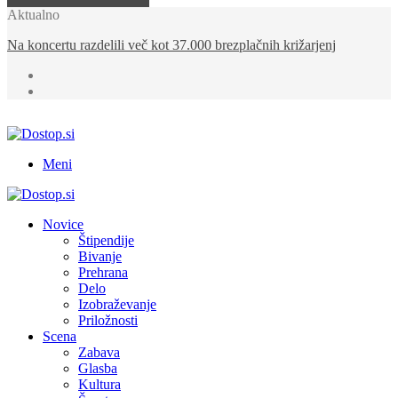
Aktualno
Na Kope prihaja KKŠ Summer Fest z več kot 15 glasbenimi
izvajalci
Meni
Novice
Štipendije
Bivanje
Prehrana
Delo
Izobraževanje
Priložnosti
Scena
Zabava
Glasba