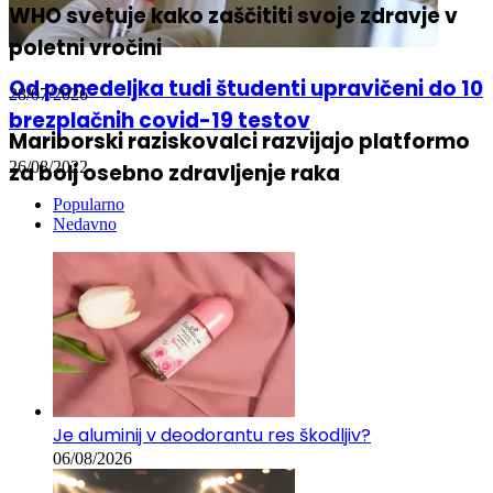
WHO svetuje kako zaščititi svoje zdravje v
poletni vročini
Od ponedeljka tudi študenti upravičeni do 10
28/07/2026
brezplačnih covid-19 testov
Mariborski raziskovalci razvijajo platformo
26/08/2022
za bolj osebno zdravljenje raka
Popularno
Nedavno
Je aluminij v deodorantu res škodljiv?
06/08/2026