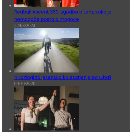
Redbull Ascent 360: zgodba o tem, kako je
nemogoče postalo mogoče
22/03/2024
4 razlogi za jesensko kolesarjenje po Obali
09/10/2020