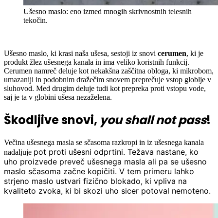
Ušesno maslo: eno izmed mnogih skrivnostnih telesnih
tekočin.
Ušesno maslo, ki krasi naša ušesa, sestoji iz snovi
cerumen
, ki je
produkt žlez ušesnega kanala in ima veliko koristnih funkcij.
Cerumen namreč deluje kot nekakšna zaščitna obloga, ki mikrobom,
umazaniji in podobnim dražečim snovem preprečuje vstop globlje v
sluhovod. Med drugim deluje tudi kot prepreka proti vstopu vode,
saj je ta v globini ušesa nezaželena.
Škodljive snovi,
you shall not pass
!
Večina ušesnega masla se sčasoma razkropi in iz ušesnega kanala
pot
proti ušesni odprtini. Težava nastane, ko
nadaljuje
uho proizvede preveč ušesnega masla ali pa se ušesno
maslo sčasoma začne kopičiti. V tem primeru lahko
strjeno maslo ustvari fizično blokado, ki vpliva na
kvaliteto zvoka, ki bi skozi uho sicer potoval nemoteno.