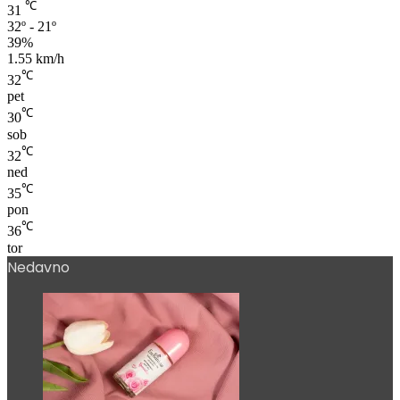
Delno oblačno
℃
31
32º - 21º
39%
1.55 km/h
℃
32
pet
℃
30
sob
℃
32
ned
℃
35
pon
℃
36
tor
Nedavno