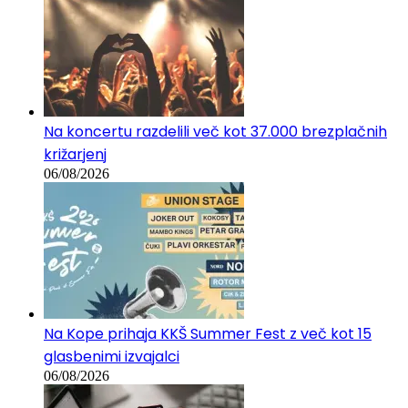
Na koncertu razdelili več kot 37.000 brezplačnih
križarjenj
06/08/2026
Na Kope prihaja KKŠ Summer Fest z več kot 15
glasbenimi izvajalci
06/08/2026