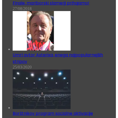
Finale, mariborski slamerji prihajamo!
27/08/2018
Umrl avtor Asterixa, enega najpopularnejših
stripov
25/03/2020