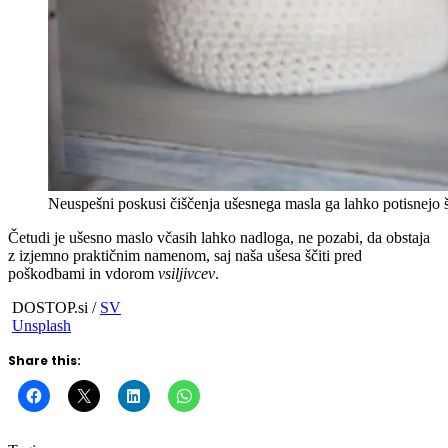
Neuspešni poskusi čiščenja ušesnega masla ga lahko potisnejo š
Četudi je ušesno maslo včasih lahko nadloga, ne pozabi, da obstaja
z izjemno praktičnim namenom, saj naša ušesa ščiti pred
poškodbami in vdorom
vsiljivcev
.
DOSTOP.si /
SV
Unsplash
Share this: