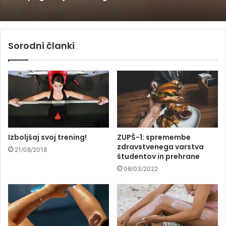
prilagoditve in več previdnosti
Sorodni članki
Zakaj komarji nekatere ljudi pikajo
pogosteje kot druge?
Izboljšaj svoj trening!
ZUPŠ-1: spremembe
zdravstvenega varstva
21/08/2018
študentov in prehrane
08/03/2022