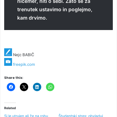
ničemer, niti o sebi. Zato se za
trenutek ustavimo in poglejmo,
kam drvimo.
Nejc BABIČ
freepik.com
Share this:
Related
Si le utrujen ali že na robu
Študentski stres: obvladuj