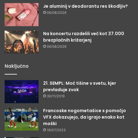
Je aluminij v deodorantu res škodljiv?
06/08/2026
Na koncertu razdelili več kot 37.000
brezplačnih križarjenj
06/08/2026
Naključno
21. SEMPL: Moč tišine v svetu, kjer
prevladuje zvok
30/11/2019
Francoske nogometašice s pomočjo
VFX dokazujejo, da igrajo enako kot
moški
19/07/2023