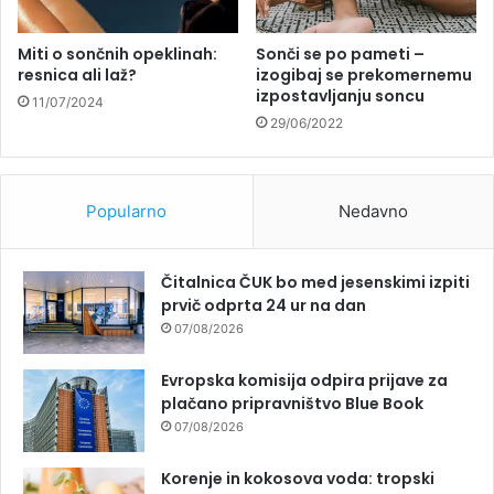
Miti o sončnih opeklinah:
Sonči se po pameti –
resnica ali laž?
izogibaj se prekomernemu
izpostavljanju soncu
11/07/2024
29/06/2022
Popularno
Nedavno
Čitalnica ČUK bo med jesenskimi izpiti
prvič odprta 24 ur na dan
07/08/2026
Evropska komisija odpira prijave za
plačano pripravništvo Blue Book
07/08/2026
Korenje in kokosova voda: tropski