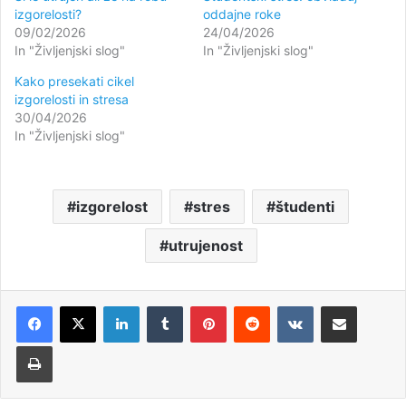
izgorelosti?
oddajne roke
09/02/2026
24/04/2026
In "Življenjski slog"
In "Življenjski slog"
Kako presekati cikel
izgorelosti in stresa
30/04/2026
In "Življenjski slog"
izgorelost
stres
študenti
utrujenost
LinkedIn
Tumblr
Pinterest
Reddit
VKontakte
Deli po e-pošti
Natisni