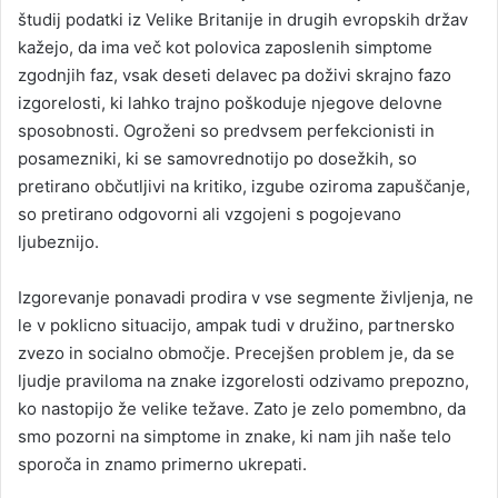
študij podatki iz Velike Britanije in drugih evropskih držav
kažejo, da ima več kot polovica zaposlenih simptome
zgodnjih faz, vsak deseti delavec pa doživi skrajno fazo
izgorelosti, ki lahko trajno poškoduje njegove delovne
sposobnosti. Ogroženi so predvsem perfekcionisti in
posamezniki, ki se samovrednotijo po dosežkih, so
pretirano občutljivi na kritiko, izgube oziroma zapuščanje,
so pretirano odgovorni ali vzgojeni s pogojevano
ljubeznijo.
Izgorevanje ponavadi prodira v vse segmente življenja, ne
le v poklicno situacijo, ampak tudi v družino, partnersko
zvezo in socialno območje. Precejšen problem je, da se
ljudje praviloma na znake izgorelosti odzivamo prepozno,
ko nastopijo že velike težave. Zato je zelo pomembno, da
smo pozorni na simptome in znake, ki nam jih naše telo
sporoča in znamo primerno ukrepati.