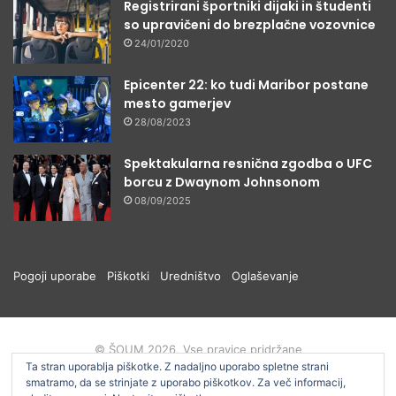
Registrirani športniki dijaki in študenti
so upravičeni do brezplačne vozovnice
24/01/2020
Epicenter 22: ko tudi Maribor postane
mesto gamerjev
28/08/2023
Spektakularna resnična zgodba o UFC
borcu z Dwaynom Johnsonom
08/09/2025
Pogoji uporabe
Piškotki
Uredništvo
Oglaševanje
© ŠOUM 2026, Vse pravice pridržane
Ta stran uporablja piškotke. Z nadaljno uporabo spletne strani
smatramo, da se strinjate z uporabo piškotkov. Za več informacij,
Facebook
RSS