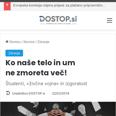
Evropska komisija odpira prijave za plačano pripravništvo Blue Book
M
Domov
/
Novice
/
Zdravje
Zdravje
Ko naše telo in um
ne zmoreta več!
Študenti, »živčne vojne« in izgorelost
Uredništvo DOSTOP.si
22/03/2019