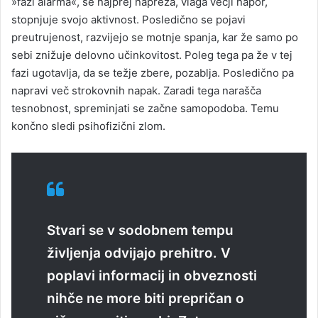
»fazi alarma«, se najprej napreza, vlaga večji napor,
stopnjuje svojo aktivnost. Posledično se pojavi
preutrujenost, razvijejo se motnje spanja, kar že samo po
sebi znižuje delovno učinkovitost. Poleg tega pa že v tej
fazi ugotavlja, da se težje zbere, pozablja. Posledično pa
napravi več strokovnih napak. Zaradi tega narašča
tesnobnost, spreminjati se začne samopodoba. Temu
končno sledi psihofizični zlom.
Stvari se v sodobnem tempu
življenja odvijajo prehitro. V
poplavi informacij in obveznosti
nihče ne more biti prepričan o