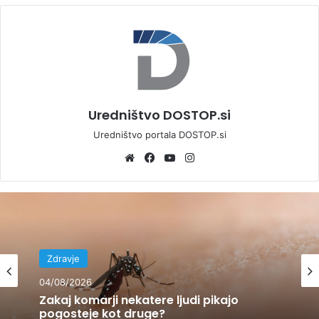
Uredništvo DOSTOP.si
Uredništvo portala DOSTOP.si
We
Fa
Yo
Ins
bsi
ce
uT
tag
te
bo
ub
ra
ok
e
m
Zdravje
Zdravje
03/08/2026
04/08/2026
Šport v vročini? NIJZ priporoča