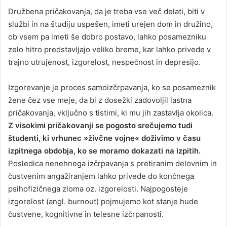
Družbena pričakovanja, da je treba vse več delati, biti v
službi in na študiju uspešen, imeti urejen dom in družino,
ob vsem pa imeti še dobro postavo, lahko posamezniku
zelo hitro predstavljajo veliko breme, kar lahko privede v
trajno utrujenost, izgorelost, nespečnost in depresijo.
Izgorevanje je proces samoizčrpavanja, ko se posameznik
žene čez vse meje, da bi z dosežki zadovoljil lastna
pričakovanja, vključno s tistimi, ki mu jih zastavlja okolica.
Z visokimi pričakovanji se pogosto srečujemo tudi
študenti, ki vrhunec »živčne vojne« doživimo v času
izpitnega obdobja, ko se moramo dokazati na izpitih.
Posledica nenehnega izčrpavanja s pretiranim delovnim in
čustvenim angažiranjem lahko privede do končnega
psihofizičnega zloma oz. izgorelosti. Najpogosteje
izgorelost (angl. burnout) pojmujemo kot stanje hude
čustvene, kognitivne in telesne izčrpanosti.