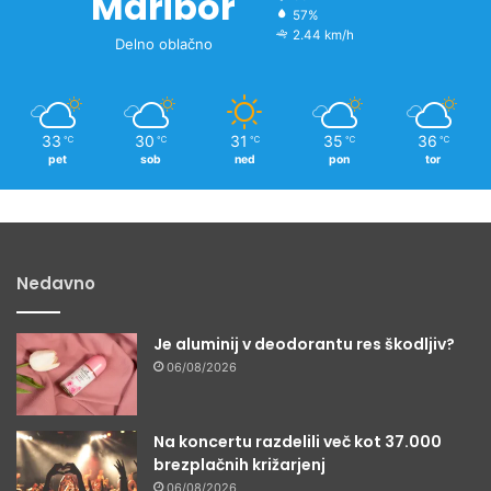
Maribor
57%
2.44 km/h
Delno oblačno
33
30
31
35
36
℃
℃
℃
℃
℃
pet
sob
ned
pon
tor
Nedavno
Je aluminij v deodorantu res škodljiv?
06/08/2026
Na koncertu razdelili več kot 37.000
brezplačnih križarjenj
06/08/2026