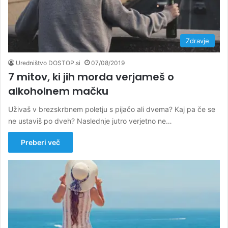
Zdravje
Uredništvo DOSTOP.si
07/08/2019
7 mitov, ki jih morda verjameš o
alkoholnem mačku
Uživaš v brezskrbnem poletju s pijačo ali dvema? Kaj pa če se
ne ustaviš po dveh? Naslednje jutro verjetno ne…
Preberi več