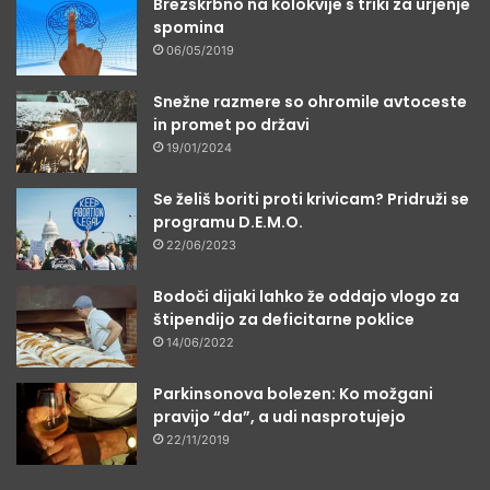
Brezskrbno na kolokvije s triki za urjenje
spomina
06/05/2019
Snežne razmere so ohromile avtoceste
in promet po državi
19/01/2024
Se želiš boriti proti krivicam? Pridruži se
programu D.E.M.O.
22/06/2023
Bodoči dijaki lahko že oddajo vlogo za
štipendijo za deficitarne poklice
14/06/2022
Parkinsonova bolezen: Ko možgani
pravijo “da”, a udi nasprotujejo
22/11/2019