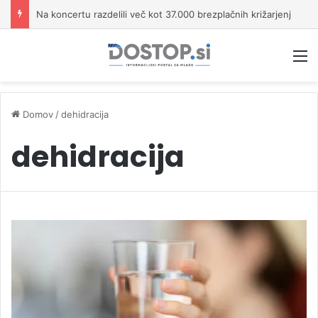
Na Kope prihaja KKŠ Summer Fest z več kot 15 glasbenimi izvajalci
M
Domov
/
dehidracija
dehidracija