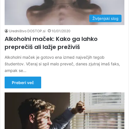
Življenjski slog
Uredništvo DOSTOP.si
10/01/2020
Alkoholni maček: Kako ga lahko
preprečiš ali lažje preživiš
Alkoholni maček je gotovo ena izmed največjih tegob
študentov. Včeraj si spil malo preveč, danes zjutraj imaš faks,
ampak se…
Preberi več