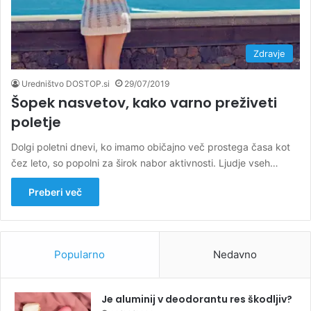
Zdravje
Uredništvo DOSTOP.si
29/07/2019
Šopek nasvetov, kako varno preživeti
poletje
Dolgi poletni dnevi, ko imamo običajno več prostega časa kot
čez leto, so popolni za širok nabor aktivnosti. Ljudje vseh…
Preberi več
Popularno
Nedavno
Je aluminij v deodorantu res škodljiv?