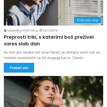
Življenjski slog
Uredništvo DOSTOP.si
25/11/2019
Preprosti triki, s katerimi boš preživel
zares slab dan
Ko nam gre narobe več stvari hkrati, se običajno sploh več ne
moremo osredotočiti na nič drugega kot to. Četudi…
Preberi več