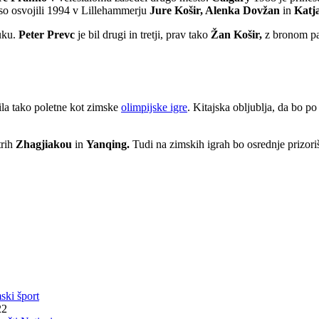
so osvojili 1994 v Lillehammerju
Jure Košir, Alenka Dovžan
in
Katj
muku.
Peter Prevc
je bil drugi in tretji, prav tako
Žan Košir,
z bronom pa 
ila tako poletne kot zimske
olimpijske igre
. Kitajska obljublja, da bo po
trih
Zhagjiakou
in
Yanqing.
Tudi na zimskih igrah bo osrednje prizori
ski šport
22