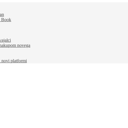
dan
e Book
ajalci
d nakupom novega
a novi platformi