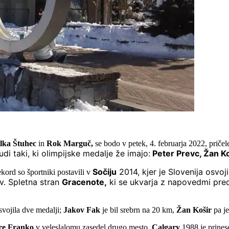
Ilka Štuhec
in
Rok Marguč,
se bodo v petek, 4. februarja 2022, priče
di taki, ki olimpijske medalje že imajo:
Peter Prevc, Žan Ko
Sočiju
2014, kjer je Slovenija osvoj
ekord so športniki postavili v
v. Spletna stran
Gracenote,
ki se ukvarja z napovedmi pre
svojila dve medalji;
Jakov Fak
je bil srebrn na 20 km,
Žan Košir
pa je
re Franko
v veleslalomu zasedel drugo mesto.
Calgary
1988 je prines