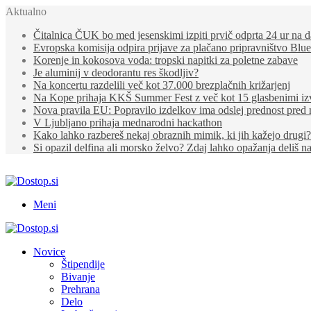
Aktualno
Čitalnica ČUK bo med jesenskimi izpiti prvič odprta 24 ur na 
Evropska komisija odpira prijave za plačano pripravništvo Blu
Korenje in kokosova voda: tropski napitki za poletne zabave
Je aluminij v deodorantu res škodljiv?
Na koncertu razdelili več kot 37.000 brezplačnih križarjenj
Na Kope prihaja KKŠ Summer Fest z več kot 15 glasbenimi izv
Nova pravila EU: Popravilo izdelkov ima odslej prednost pre
V Ljubljano prihaja mednarodni hackathon
Kako lahko razbereš nekaj obraznih mimik, ki jih kažejo drugi?
Si opazil delfina ali morsko želvo? Zdaj lahko opažanja deliš n
Meni
Novice
Štipendije
Bivanje
Prehrana
Delo