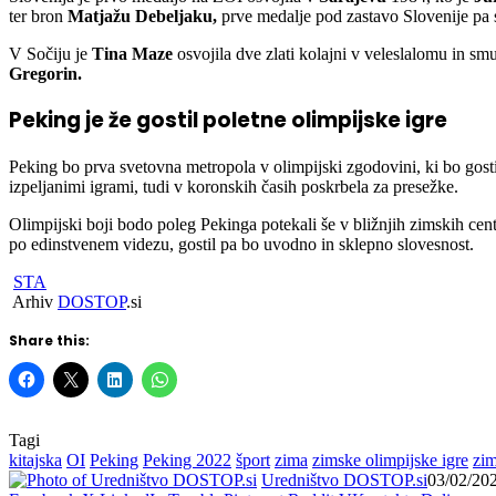
ter bron
Matjažu Debeljaku,
prve medalje pod zastavo Slovenije pa 
V Sočiju je
Tina Maze
osvojila dve zlati kolajni v veleslalomu in s
Gregorin.
Peking je že gostil poletne olimpijske igre
Peking bo prva svetovna metropola v olimpijski zgodovini, ki bo gost
izpeljanimi igrami, tudi v koronskih časih poskrbela za presežke.
Olimpijski boji bodo poleg Pekinga potekali še v bližnjih zimskih cen
po edinstvenem videzu, gostil pa bo uvodno in sklepno slovesnost.
STA
Arhiv
DOSTOP
.si
Share this:
Tagi
kitajska
OI
Peking
Peking 2022
šport
zima
zimske olimpijske igre
zim
Uredništvo DOSTOP.si
03/02/20