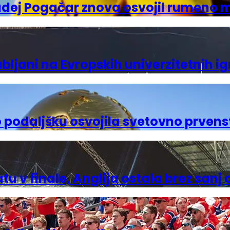
dej Pogačar znova osvojil rumeno 
ubljani na Evropskih univerzitetnih i
o podaljšku osvojila svetovno prvens
 v finale, Anglija ostala brez sanj 