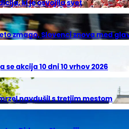
ija, ki je osvojila svet
peto zmago, Slovenci znova med glav
a se akcija 10 dni 10 vrhov 2026
 Omrzel navdušil s tretjim mestom