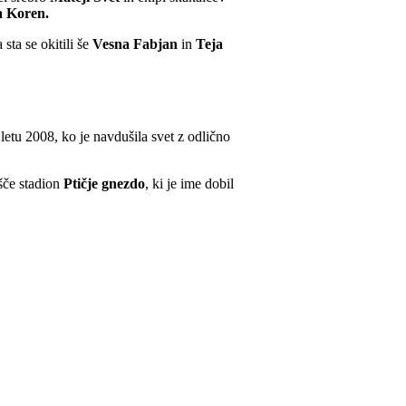
a Koren.
sta se okitili še
Vesna Fabjan
in
Teja
 letu 2008, ko je navdušila svet z odlično
šče stadion
Ptičje gnezdo
, ki je ime dobil