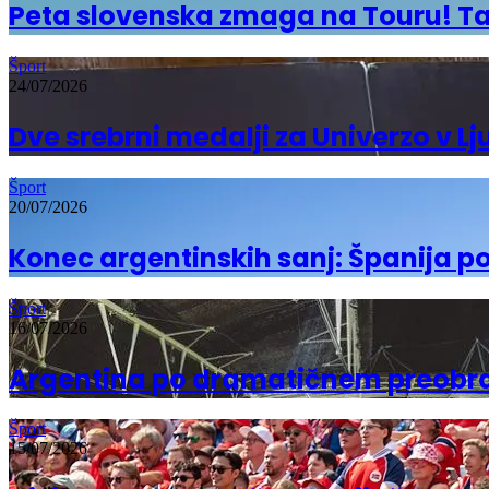
Peta slovenska zmaga na Touru! Ta
Šport
24/07/2026
Dve srebrni medalji za Univerzo v Lj
Šport
20/07/2026
Konec argentinskih sanj: Španija p
Šport
16/07/2026
Argentina po dramatičnem preobratu
Šport
15/07/2026