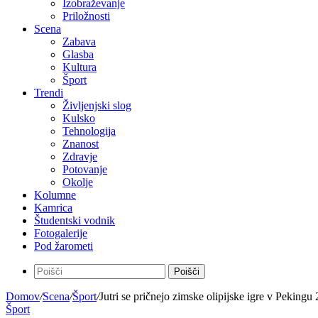
Izobraževanje
Priložnosti
Scena
Zabava
Glasba
Kultura
Šport
Trendi
Življenjski slog
Kulsko
Tehnologija
Znanost
Zdravje
Potovanje
Okolje
Kolumne
Kamrica
Študentski vodnik
Fotogalerije
Pod žarometi
Poišči
Domov
/
Scena
/
Šport
/
Jutri se pričnejo zimske olipijske igre v Pekingu
Šport