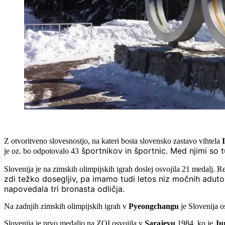
Z otvoritveno slovesnostjo, na kateri bosta slovensko zastavo vihtela
športnikov in športnic. Med njimi so tu
je oz. bo odpotovalo 43
Slovenija je na zimskih olimpijskih igrah doslej osvojila 21 medalj. R
zdi težko
dosegljiv, pa imamo tudi letos niz močnih aduto
napovedala tri bronasta odličja.
Na zadnjih zimskih olimpijskih igrah v
Pyeongchangu
je Slovenija o
Slovenija je prvo medaljo na ZOI osvojila v
Sarajevu
1984, ko je
Ju