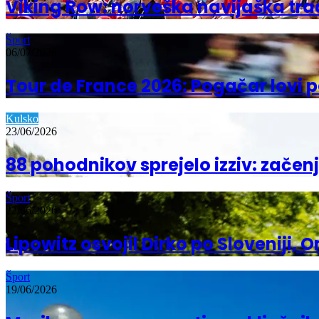
Viking Row: norveška navijaška tradic
Šport
06/07/2026
Tour de France 2026: Pogačar lovi 
Kulsko
23/06/2026
88 pohodnikov sprejelo izziv: začenj
Šport
22/06/2026
Lipowitz osvojil Dirko po Sloveniji,
Šport
19/06/2026