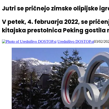
Jutri se pričnejo zimske olipijske ig
V petek, 4. februarja 2022, se pričen
kitajska prestolnica Peking gostila 
Uredništvo DOSTOP.si
03/02/20