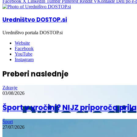
Facebook
X
LinkedIn
Tumblr
Pinterest
Reddit
VKontakte
Deli po e-
Uredništvo DOSTOP.si
Uredništvo portala DOSTOP.si
Website
Facebook
YouTube
Instagram
Preberi naslednje
Zdravje
03/08/2026
Šport v vročini? NIJZ priporoča pril
Šport
27/07/2026