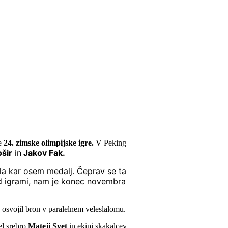
le
24. zimske olimpijske igre.
V Peking
šir
in
Jakov Fak.
ila kar osem medalj. Čeprav se ta
d igrami, nam je konec novembra
 osvojil bron v paralelnem veleslalomu.
el srebro
Mateji Svet
in ekipi skakalcev