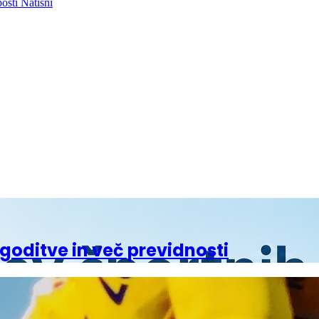
pošti
Natisni
agoditve in več previdnosti