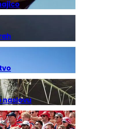
majico
grah
tvo
o naslovu