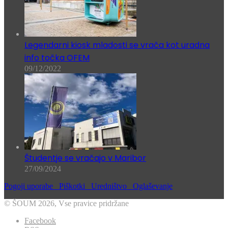
Legendarni kiosk mladosti se vrača kot uradna
info točka OFEM
09/12/2022
Študentje se vračajo v Maribor
27/09/2024
Pogoji uporabe
Piškotki
Uredništvo
Oglaševanje
© ŠOUM 2026, Vse pravice pridržane