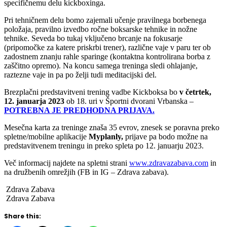
vaje, aktivacijske vaje, vaje za moč, nato pa se bomo posvetili
specifičnemu delu kickboxinga.
Pri tehničnem delu bomo zajemali učenje pravilnega borbenega
položaja, pravilno izvedbo ročne boksarske tehnike in nožne
tehnike. Seveda bo tukaj vključeno brcanje na fokusarje
(pripomočke za katere priskrbi trener), različne vaje v paru ter ob
zadostnem znanju rahle sparinge (kontaktna kontrolirana borba z
zaščitno opremo). Na koncu samega treninga sledi ohlajanje,
raztezne vaje in pa po želji tudi meditacijski del.
Brezplačni predstavitveni trening vadbe Kickboksa bo
v četrtek,
12. januarja 2023
ob 18. uri v Športni dvorani Vrbanska –
POTREBNA JE PREDHODNA PRIJAVA.
Mesečna karta za treninge znaša 35 evrov, znesek se poravna preko
spletne/mobilne aplikacije
Myplanly,
prijave pa bodo možne na
predstavitvenem treningu in preko spleta po 12. januarju 2023.
Več informacij najdete na spletni strani
www.zdravazabava.com
in
na družbenih omrežjih (FB in IG – Zdrava zabava).
Zdrava Zabava
Zdrava Zabava
Share this: