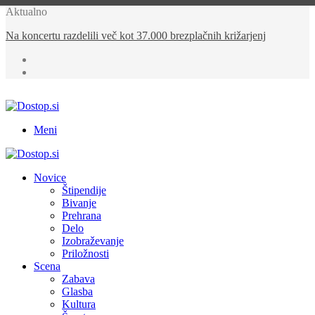
Aktualno
Na Kope prihaja KKŠ Summer Fest z več kot 15 glasbenimi
izvajalci
Meni
Novice
Štipendije
Bivanje
Prehrana
Delo
Izobraževanje
Priložnosti
Scena
Zabava
Glasba