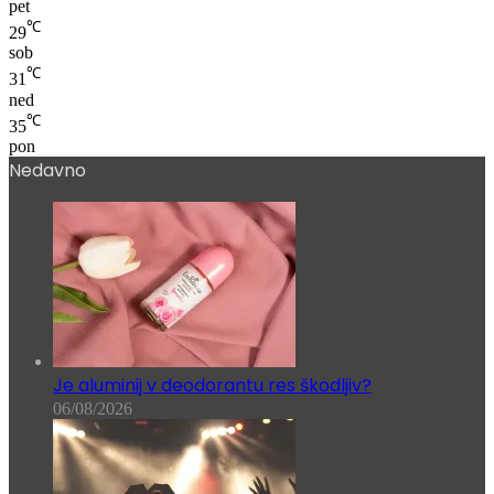
℃
33
pet
℃
29
sob
℃
31
ned
℃
35
pon
Nedavno
Je aluminij v deodorantu res škodljiv?
06/08/2026