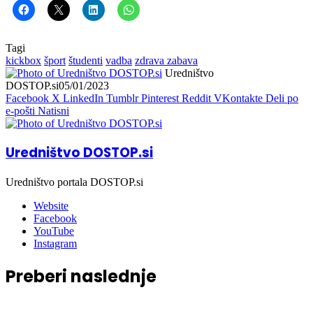
Tagi
kickbox
šport
študenti
vadba
zdrava zabava
Uredništvo
DOSTOP.si
05/01/2023
Facebook
X
LinkedIn
Tumblr
Pinterest
Reddit
VKontakte
Deli po
e-pošti
Natisni
Uredništvo DOSTOP.si
Uredništvo portala DOSTOP.si
Website
Facebook
YouTube
Instagram
Preberi naslednje