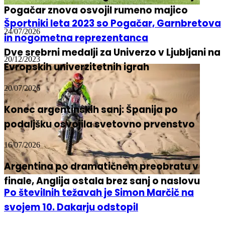
Pogačar znova osvojil rumeno majico
Športniki leta 2023 so Pogačar, Garnbretova
24/07/2026
in nogometna reprezentanca
Dve srebrni medalji za Univerzo v Ljubljani na
Evropskih univerzitetnih igrah
20/12/2023
20/07/2026
Konec argentinskih sanj: Španija po
podaljšku osvojila svetovno prvenstvo
16/07/2026
Argentina po dramatičnem preobratu v
finale, Anglija ostala brez sanj o naslovu
Po številnih težavah je Simon Marčič na
svojem 10. Dakarju odstopil