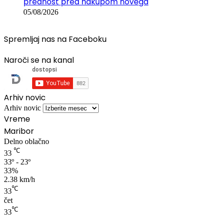
prednost pred nakupom novega
05/08/2026
Spremljaj nas na Faceboku
Naroči se na kanal
Arhiv novic
Arhiv novic
Vreme
Maribor
Delno oblačno
℃
33
33º - 23º
33%
2.38 km/h
℃
33
čet