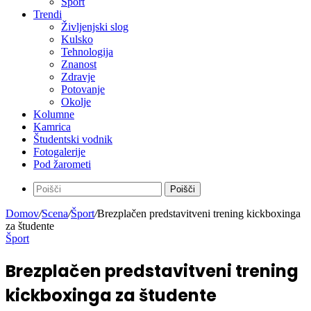
Kultura
Šport
Trendi
Življenjski slog
Kulsko
Tehnologija
Znanost
Zdravje
Potovanje
Okolje
Kolumne
Kamrica
Študentski vodnik
Fotogalerije
Pod žarometi
Poišči
Domov
/
Scena
/
Šport
/
Brezplačen predstavitveni trening kickboxinga
za študente
Šport
Brezplačen predstavitveni trening
kickboxinga za študente