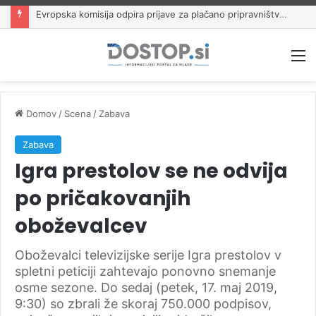
Evropska komisija odpira prijave za plačano pripravništvo Blue Book
M
Domov
/
Scena
/
Zabava
Zabava
Igra prestolov se ne odvija
po pričakovanjih
oboževalcev
Oboževalci televizijske serije Igra prestolov v
spletni peticiji zahtevajo ponovno snemanje
osme sezone. Do sedaj (petek, 17. maj 2019,
9:30) so zbrali že skoraj 750.000 podpisov,