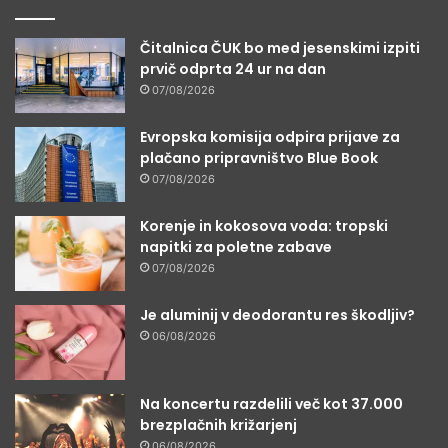
Čitalnica ČUK bo med jesenskimi izpiti
prvič odprta 24 ur na dan
07/08/2026
Evropska komisija odpira prijave za
plačano pripravništvo Blue Book
07/08/2026
Korenje in kokosova voda: tropski
napitki za poletne zabave
07/08/2026
Je aluminij v deodorantu res škodljiv?
06/08/2026
Na koncertu razdelili več kot 37.000
brezplačnih križarjenj
06/08/2026