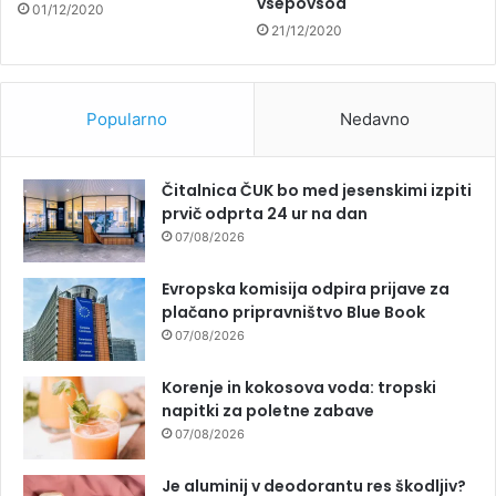
vsepovsod
01/12/2020
21/12/2020
Popularno
Nedavno
Čitalnica ČUK bo med jesenskimi izpiti
prvič odprta 24 ur na dan
07/08/2026
Evropska komisija odpira prijave za
plačano pripravništvo Blue Book
07/08/2026
Korenje in kokosova voda: tropski
napitki za poletne zabave
07/08/2026
Je aluminij v deodorantu res škodljiv?