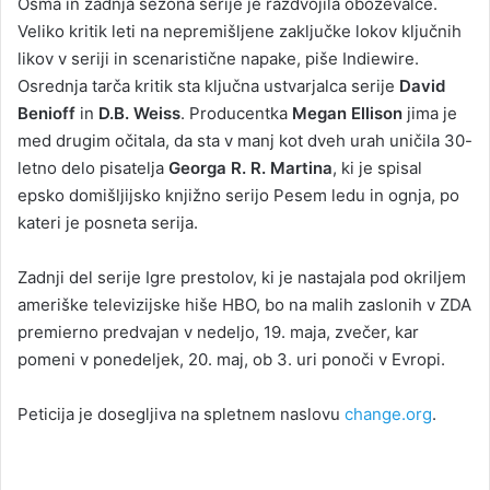
Osma in zadnja sezona serije je razdvojila oboževalce.
Veliko kritik leti na nepremišljene zaključke lokov ključnih
likov v seriji in scenaristične napake, piše Indiewire.
Osrednja tarča kritik sta ključna ustvarjalca serije
David
Benioff
in
D.B. Weiss
. Producentka
Megan Ellison
jima je
med drugim očitala, da sta v manj kot dveh urah uničila 30-
letno delo pisatelja
Georga R. R. Martina
, ki je spisal
epsko domišljijsko knjižno serijo Pesem ledu in ognja, po
kateri je posneta serija.
Zadnji del serije Igre prestolov, ki je nastajala pod okriljem
ameriške televizijske hiše HBO, bo na malih zaslonih v ZDA
premierno predvajan v nedeljo, 19. maja, zvečer, kar
pomeni v ponedeljek, 20. maj, ob 3. uri ponoči v Evropi.
Peticija je dosegljiva na spletnem naslovu
change.org
.