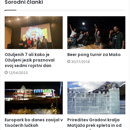
Sorodni članki
Študentska delovna brigada ponovno
dokazala pomen dobrodelnosti
Ožuljenih 7 ali kako je
Beer pong turnir za Mašo
Ožuljeni jezik praznoval
30/11/2018
svoj sedmi rojstni dan
12/04/2023
Europark bo danes zasijal v
Prireditev Gradovi kralja
tisočerih lučkah
Matjaža prek spleta in od