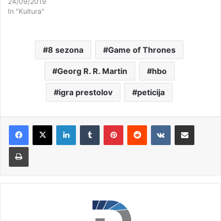
24/09/2019
In "Kultura"
8 sezona
Game of Thrones
Georg R. R. Martin
hbo
igra prestolov
peticija
LinkedIn
Tumblr
Pinterest
Reddit
VKontakte
Deli po e-pošti
Natisni