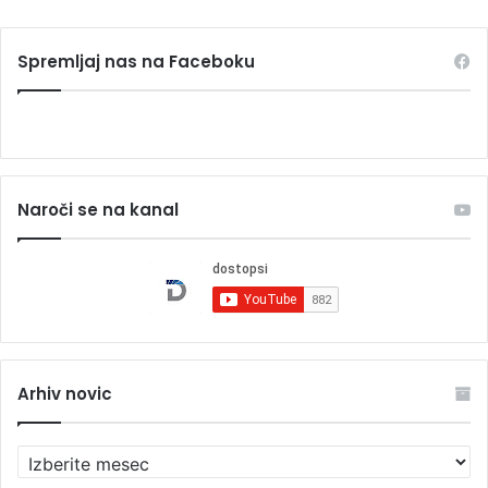
Spremljaj nas na Faceboku
Naroči se na kanal
Arhiv novic
A
r