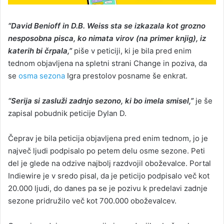
“David Benioff in D.B. Weiss sta se izkazala kot grozno
nesposobna pisca, ko nimata virov (na primer knjig), iz
katerih bi črpala,”
piše v peticiji, ki je bila pred enim
tednom objavljena na spletni strani Change in poziva, da
se
osma sezona
Igra prestolov posname še enkrat.
“Serija si zasluži zadnjo sezono, ki bo imela smisel,”
je še
zapisal pobudnik peticije Dylan D.
Čeprav je bila peticija objavljena pred enim tednom, jo je
največ ljudi podpisalo po petem delu osme sezone. Peti
del je glede na odzive najbolj razdvojil oboževalce. Portal
Indiewire je v sredo pisal, da je peticijo podpisalo več kot
20.000 ljudi, do danes pa se je pozivu k predelavi zadnje
sezone pridružilo več kot 700.000 oboževalcev.