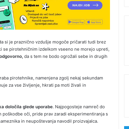
 da si je praznično vzdušje mogoče pričarati tudi brez
ki se pirotehničnim izdelkom vseeno ne morejo upreti,
 odgovorno,
da s tem ne bodo ogrožali sebe in drugih
oraba pirotehnike, namenjena zgolj nekaj sekundam
 za vse življenje, hkrati pa moti živali in
a določila glede uporabe
. Najpogosteje namreč do
n poškodbe oči, pride prav zaradi eksperimentiranja s
ameznika in neupoštevanja navodil proizvajalca.