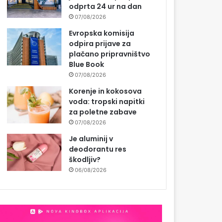
odprta 24 ur na dan
07/08/2026
Evropska komisija
odpira prijave za
plačano pripravništvo
Blue Book
07/08/2026
Korenje in kokosova
voda: tropski napitki
za poletne zabave
07/08/2026
Je aluminij v
deodorantu res
škodljiv?
06/08/2026