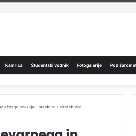
ano pripravništvo Blue Book
Kamrica
Študentski vodnik
Fotogalerije
Pod žaromet
adležnega pokanja – previdno s pirotehniko!
nevarnega in