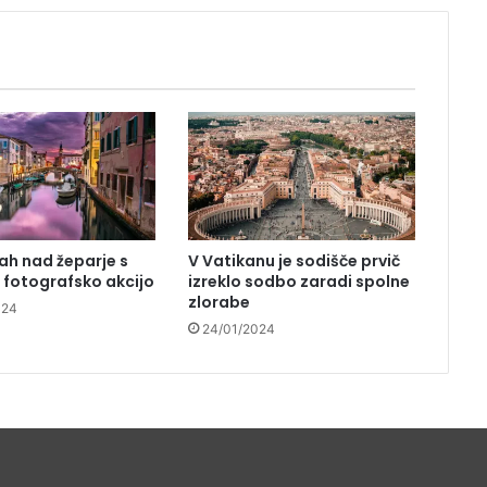
pustni torek
Po srebru Slovenija še z zlato
olimpijsko kolajno v smučarskih
skokih
Pridi študirat v Maribor: (vsaj) 5
tehtnih razlogov, zakaj
ah nad žeparje s
V Vatikanu je sodišče prvič
fotografsko akcijo
izreklo sodbo zaradi spolne
Kdaj, če ne zdaj? Škisova tržnica
zlorabe
se vrača 7. maja!
024
24/01/2024
Študentom zavrnili vloge za
štipendije – ŠOS poziva
ministrstvo, da uveljavi
spremembe ZUPŠ-2
Kako prispevek za dolgotrajno