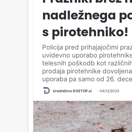
nadležnega po
s pirotehniko!
Policija pred prihajajočimi pra
uvidevno uporabo pirotehnike,
telesnih poškodb kot različnih 
prodaja pirotehnike dovoljen
uporaba pa samo od 26. decem
Uredništvo DOSTOP.si
04/12/2023