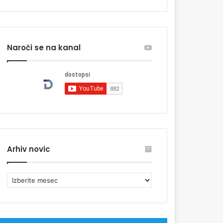
Naroči se na kanal
Arhiv novic
A
r
h
i
v