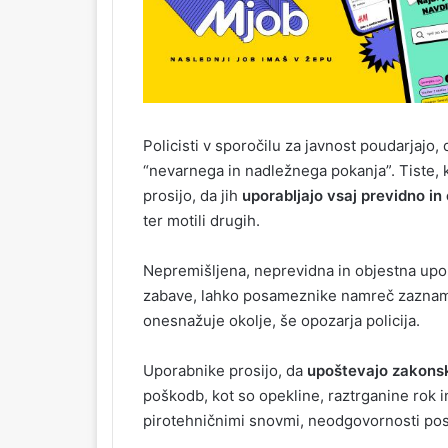
Policisti v sporočilu za javnost poudarjajo,
“nevarnega in nadležnega pokanja”. Tiste, 
prosijo, da jih
uporabljajo vsaj previdno in
ter motili drugih.
Nepremišljena, neprevidna in objestna up
zabave, lahko posameznike namreč zaznamuje
onesnažuje okolje, še opozarja policija.
Uporabnike prosijo, da
upoštevajo zakonsk
poškodb, kot so opekline, raztrganine rok i
pirotehničnimi snovmi, neodgovornosti pos