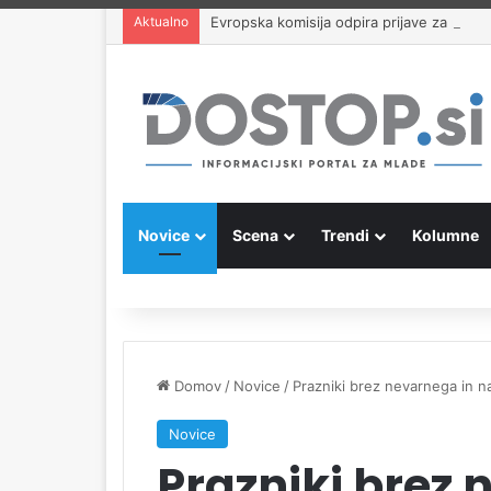
Aktualno
Evropska komisija odpira prijave za plač
Novice
Scena
Trendi
Kolumne
Domov
/
Novice
/
Prazniki brez nevarnega in n
Novice
Prazniki brez 