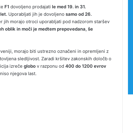
ije
F1
dovoljeno prodajati
le med 19. in 31.
let.
Uporabljati jih je dovoljeno
samo od 26.
r jih morajo otroci uporabljati pod nadzorom staršev
eh oblik in moči je medtem prepovedana, še
oveniji, morajo biti ustrezno označeni in opremljeni z
tovljena sledljivost. Zaradi kršitev zakonskih določb o
icija izreče
globo
v razponu od
400 do 1200 evrov
niso njegova last.