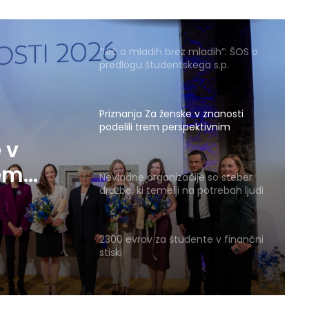
oskrbo vpliva na študente?
“Nič o mladih brez mladih”: ŠOS o
predlogu študentskega s.p.
Priznanja Za ženske v znanosti
podelili trem perspektivnim
znanstvenicam
 v
rem
Nevladne organizacije so steber
družbe, ki temelji na potrebah ljudi
2300 evrov za študente v finančni
stiski
Kakšna maska si pa ti? Danes je