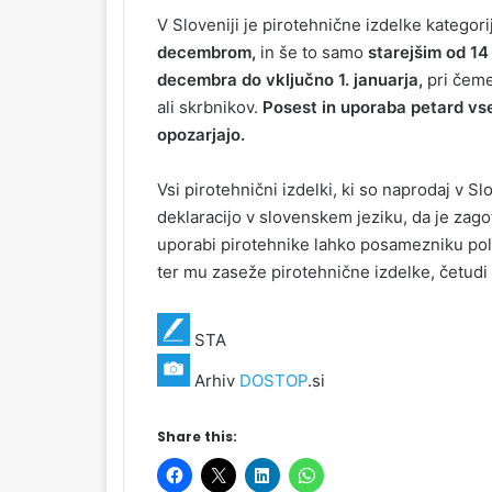
V Sloveniji je pirotehnične izdelke kategor
decembrom,
in še to samo
starejšim od 14 
decembra do vključno 1. januarja,
pri čeme
ali skrbnikov.
Posest in uporaba petard vs
opozarjajo.
Vsi pirotehnični izdelki, ki so naprodaj v Sl
deklaracijo v slovenskem jeziku, da je zago
uporabi pirotehnike lahko posamezniku pol
ter mu zaseže pirotehnične izdelke, četudi 
STA
Arhiv
DOSTOP
.si
Share this: