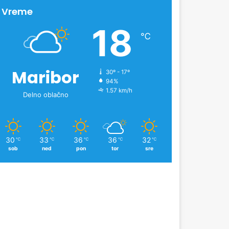
n
Vreme
o
18
v
℃
i
c
Maribor
30º - 17º
94%
1.57 km/h
Delno oblačno
30
33
36
36
32
℃
℃
℃
℃
℃
sob
ned
pon
tor
sre