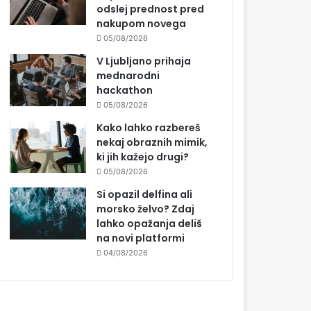
odslej prednost pred
nakupom novega
05/08/2026
V Ljubljano prihaja
mednarodni
hackathon
05/08/2026
Kako lahko razbereš
nekaj obraznih mimik,
ki jih kažejo drugi?
05/08/2026
Si opazil delfina ali
morsko želvo? Zdaj
lahko opažanja deliš
na novi platformi
04/08/2026