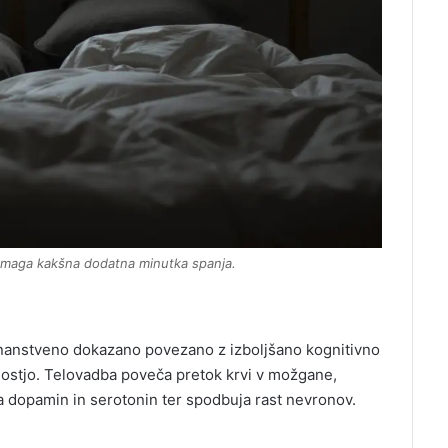
pomaga kakšna dodatna minutka spanja.
 znanstveno dokazano povezano z izboljšano kognitivno
rnostjo. Telovadba poveča pretok krvi v možgane,
a dopamin in serotonin ter spodbuja rast nevronov.