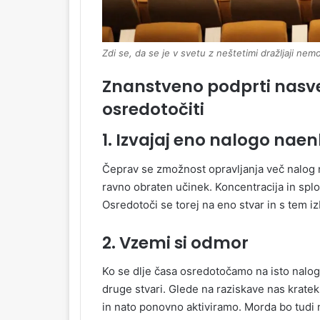
Zdi se, da se je v svetu z neštetimi dražljaji n
Znanstveno podprti nasvet
osredotočiti
1. Izvajaj eno nalogo nae
Čeprav se zmožnost opravljanja več nalog 
ravno obraten učinek. Koncentracija in spl
Osredotoči se torej na eno stvar in s tem iz
2. Vzemi si odmor
Ko se dlje časa osredotočamo na isto nalog
druge stvari. Glede na raziskave nas kratek
in nato ponovno aktiviramo. Morda bo tudi 