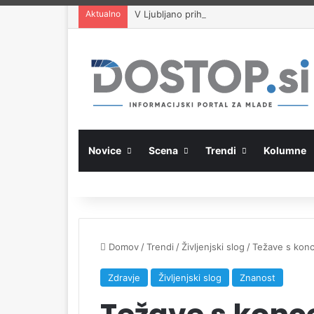
Aktualno
V Ljubljano prihaja mednarodni hackatho
Novice
Scena
Trendi
Kolumne
Domov
/
Trendi
/
Življenjski slog
/
Težave s konce
Zdravje
Življenjski slog
Znanost