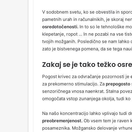
V sodobnem svetu, ko se obvestila in sporo
pametnih urah in računalnikih, je skoraj 
osredotočenosti.
In to so le tehnološke mo
klepetanje, ropot … In ne pozabi na vse tis
tvojih možganih. Posledično se nam lahko o
zato je bistvenega pomena, da se tega nau
Zakaj se je tako težko osr
Pogost krivec za odvračanje pozornosti je
za prekomerno stimulacijo. Za
prepogosto 
senzoričnega vnosa naenkrat. Stalna povez
omogočata vstop zunanjega okolja, tudi ko
Na našo koncentracijo lahko vplivajo tudi d
preobremenjenost.
Ob vsem tem je raven ko
posameznika. Možgansko delovanje vrhunec 