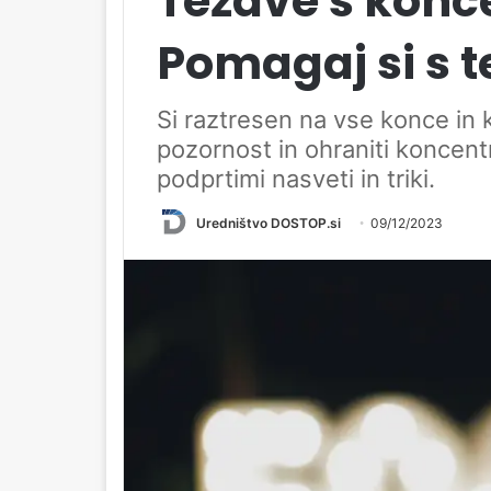
Težave s konc
Pomagaj si s te
Si raztresen na vse konce in k
pozornost in ohraniti koncent
podprtimi nasveti in triki.
Uredništvo DOSTOP.si
09/12/2023