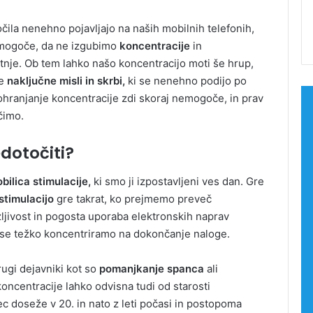
čila nenehno pojavljajo na naših mobilnih telefonih,
nemogoče, da ne izgubimo
koncentracije
in
tnje. Ob tem lahko našo koncentracijo moti še hrup,
te
naključne misli in skrbi,
ki se nenehno podijo po
hranjanje koncentracije zdi skoraj nemogoče, in prav
čimo.
edotočiti?
obilica stimulacije,
ki smo ji izpostavljeni ves dan. Gre
stimulacijo
gre takrat, ko prejmemo preveč
ljivost in pogosta uporaba elektronskih naprav
 se težko koncentriramo na dokončanje naloge.
rugi dejavniki kot so
pomanjkanje spanca
ali
ncentracije lahko odvisna tudi od starosti
doseže v 20. in nato z leti počasi in postopoma