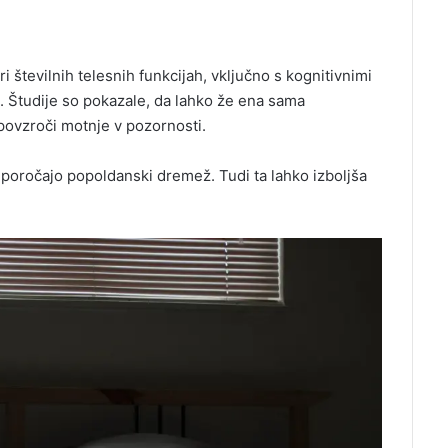
i številnih telesnih funkcijah, vključno s kognitivnimi
i. Študije so pokazale, da lahko že ena sama
povzroči motnje v pozornosti.
iporočajo popoldanski dremež. Tudi ta lahko izboljša