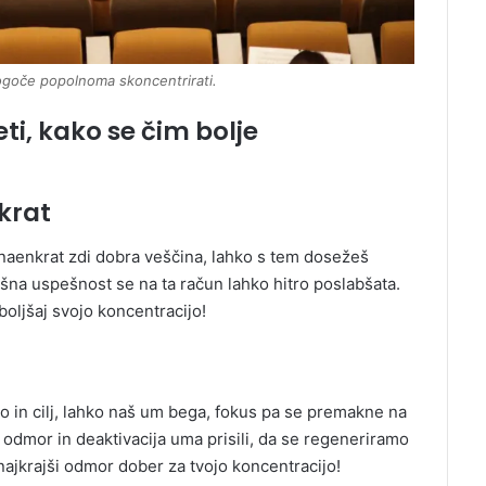
emogoče popolnoma skoncentrirati.
i, kako se čim bolje
nkrat
naenkrat zdi dobra veščina, lahko s tem dosežeš
ošna uspešnost se na ta račun lahko hitro poslabšata.
boljšaj svojo koncentracijo!
o in cilj, lahko naš um bega, fokus pa se premakne na
 odmor in deaktivacija uma prisili, da se regeneriramo
najkrajši odmor dober za tvojo koncentracijo!