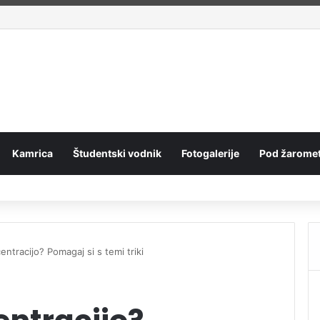
n
Kamrica
Študentski vodnik
Fotogalerije
Pod žaromet
ntracijo? Pomagaj si s temi triki