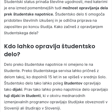
Študentski status prinaša številne ugodnosti, med katerimi
je ena izmed pomembnejših tudi
možnost opravljanja dela
prek študentske napotnice.
Študentsko delo ti omogoča
pridobitev številnih izkušenj in je odlična priprava na
zaposlitev po koncu študija. Kako začneš z opravljanjem
študentskega dela?
Kdo lahko opravlja študentsko
delo?
Delo preko študentske napotnice ni omejeno le na
študente. Preko študentskega servisa lahko pričneš z
delom takoj, ko dopolniš 15 let in se vpišeš v srednjo šolo.
Študentsko delo tako lahko poleg
študentov
opravljajo
tako
dijaki
. Prav tako lahko preko napotnice delo opravljajo
tuji dijaki in študenti
, ki v okviru mednarodnih
izmenjevalnih programov opravljajo študijske obveznosti v
Sloveniji ali študirajo v Sloveniji.