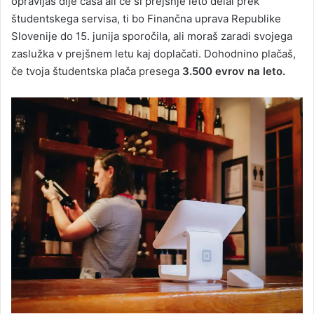
opravljaš dlje časa ali če si prejšnje leto delal prek
študentskega servisa, ti bo Finančna uprava Republike
Slovenije do 15. junija sporočila, ali moraš zaradi svojega
zaslužka v prejšnem letu kaj doplačati. Dohodnino plačaš,
če tvoja študentska plača presega
3.500 evrov na leto.