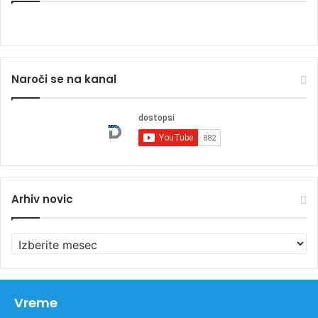
Naroči se na kanal
Arhiv novic
A
r
h
i
v
Vreme
n