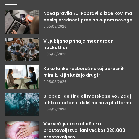
Nova pravila EU: Popravilo izdelkov ima
odslej prednost pred nakupom novega
05/08/2026
V Ljubljano prihaja mednarodni
hackathon
05/08/2026
Kako lahko razbereš nekaj obraznih
mimik, ki jih kažejo drugi?
05/08/2026
Si opazil delfina ali morsko želvo? Zdaj
lahko opažanja deliš na novi platformi
04/08/2026
Vse več ljudi se odloča za
prostovoljstvo: lani več kot 228.000
prostovoljcev