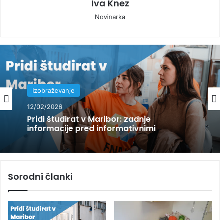
Iva Knez
Novinarka
Izobraževanje
11/02/2026
Izobraževanje
Pridi študirat v Maribor: tvoj vodič po
12/02/2026
informativnih dnevih Univerze v Mariboru
Sorodni članki
Pridi študirat v Maribor: zadnje
informacije pred informativnimi