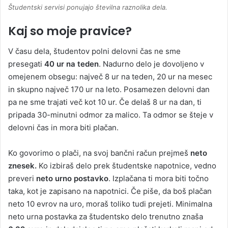
Študentski servisi ponujajo številna raznolika dela.
Kaj so moje pravice?
V času dela, študentov polni delovni čas ne sme
presegati
40 ur na teden
. Nadurno delo je dovoljeno v
omejenem obsegu: največ 8 ur na teden, 20 ur na mesec
in skupno največ 170 ur na leto. Posamezen delovni dan
pa ne sme trajati več kot 10 ur. Če delaš 8 ur na dan, ti
pripada 30-minutni odmor za malico. Ta odmor se šteje v
delovni čas in mora biti plačan.
Ko govorimo o plači, na svoj bančni račun prejmeš
neto
znesek.
Ko izbiraš delo prek študentske napotnice, vedno
preveri
neto urno postavko
. Izplačana ti mora biti točno
taka, kot je zapisano na napotnici. Če piše, da boš plačan
neto 10 evrov na uro, moraš toliko tudi prejeti. Minimalna
neto urna postavka za študentsko delo trenutno znaša