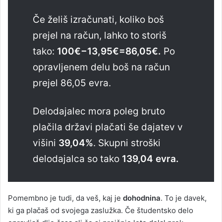
Če želiš izračunati, koliko boš
prejel na račun, lahko to storiš
tako:
100€
−
13
,
95€
=
86
,
05€.
Po
opravljenem delu boš na račun
prejel 86,05 evra.
Delodajalec mora poleg bruto
plačila državi plačati še dajatev v
višini
39,04%
. Skupni stroški
delodajalca so tako
139,04 evra.
Pomembno je tudi, da veš, kaj je
dohodnina
. To je davek,
ki ga plačaš od svojega zaslužka. Če študentsko delo