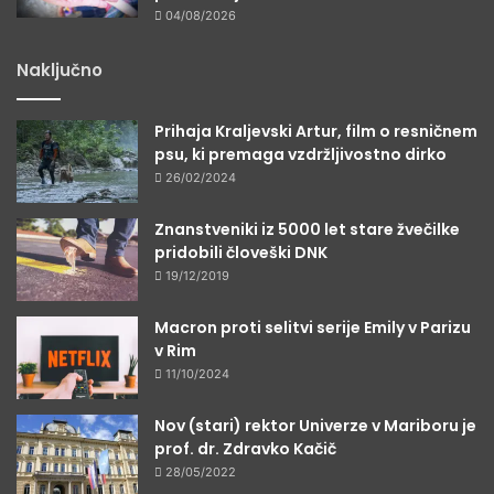
04/08/2026
Naključno
Prihaja Kraljevski Artur, film o resničnem
psu, ki premaga vzdržljivostno dirko
26/02/2024
Znanstveniki iz 5000 let stare žvečilke
pridobili človeški DNK
19/12/2019
Macron proti selitvi serije Emily v Parizu
v Rim
11/10/2024
Nov (stari) rektor Univerze v Mariboru je
prof. dr. Zdravko Kačič
28/05/2022