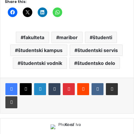
Share this:
fakulteta
maribor
študenti
študentski kampus
študentski servis
študentski vodnik
študentsko delo
LinkedIn
Tumblr
Pinterest
Reddit
VKontakte
Deli po e-pošti
Natisni