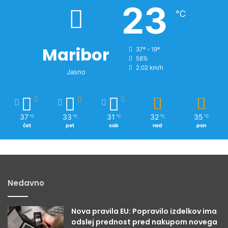
23
o
℃
v
i
c
Maribor
37º - 19º
58%
2.02 km/h
Jasno
37
33
31
32
35
℃
℃
℃
℃
℃
čet
pet
sob
ned
pon
Nedavno
Nova pravila EU: Popravilo izdelkov ima
odslej prednost pred nakupom novega