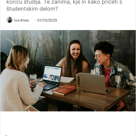
koncu študija. Te zanima, kje in kako pričeti s
študentskim delom?
Iva Knez
01/10/2025