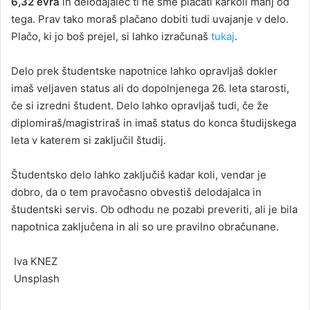
6,32 evra
in delodajalec ti ne sme plačati karkoli manj od
tega. Prav tako moraš plačano dobiti tudi uvajanje v delo.
Plačo, ki jo boš prejel, si lahko izračunaš
tukaj
.
Delo prek študentske napotnice lahko opravljaš dokler
imaš veljaven status ali do dopolnjenega 26. leta starosti,
če si izredni študent. Delo lahko opravljaš tudi, če že
diplomiraš/magistriraš in imaš status do konca študijskega
leta v katerem si zaključil študij.
Študentsko delo lahko zaključiš kadar koli, vendar je
dobro, da o tem pravočasno obvestiš delodajalca in
študentski servis. Ob odhodu ne pozabi preveriti, ali je bila
napotnica zaključena in ali so ure pravilno obračunane.
Iva KNEZ
Unsplash