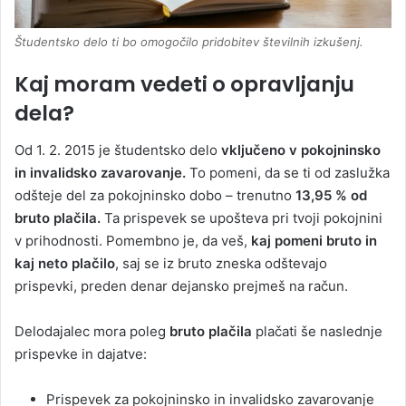
Študentsko delo ti bo omogočilo pridobitev številnih izkušenj.
Kaj moram vedeti o opravljanju
dela?
Od 1. 2. 2015 je študentsko delo
vključeno v pokojninsko
in invalidsko zavarovanje.
To pomeni, da se ti od zaslužka
odšteje del za pokojninsko dobo – trenutno
13,95 %
od
bruto plačila.
Ta prispevek se upošteva pri tvoji pokojnini
v prihodnosti. Pomembno je, da veš,
kaj pomeni bruto in
kaj neto plačilo
, saj se iz bruto zneska odštevajo
prispevki, preden denar dejansko prejmeš na račun.
Delodajalec mora poleg
bruto plačila
plačati še naslednje
prispevke in dajatve:
Prispevek za pokojninsko in invalidsko zavarovanje