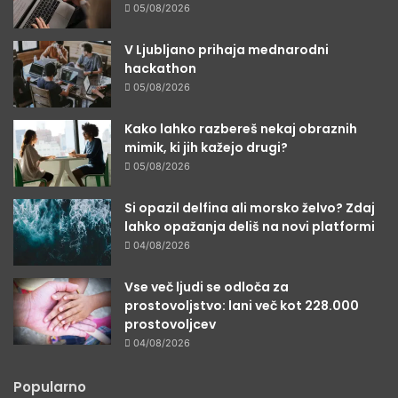
05/08/2026
V Ljubljano prihaja mednarodni
hackathon
05/08/2026
Kako lahko razbereš nekaj obraznih
mimik, ki jih kažejo drugi?
05/08/2026
Si opazil delfina ali morsko želvo? Zdaj
lahko opažanja deliš na novi platformi
04/08/2026
Vse več ljudi se odloča za
prostovoljstvo: lani več kot 228.000
prostovoljcev
04/08/2026
Popularno