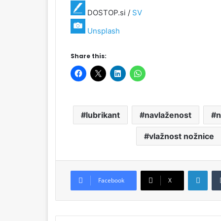
DOSTOP.si /
SV
Unsplash
Share this:
lubrikant
navlaženost
n
vlažnost nožnice
LinkedIn
Facebook
X