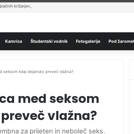
lačnih križarjenj
Kamrica
Študentski vodnik
Fotogalerije
Pod žaromet
d seksom kdaj dejansko preveč vlažna?
nica med seksom
 preveč vlažna?
mbna za prijeten in neboleč seks.