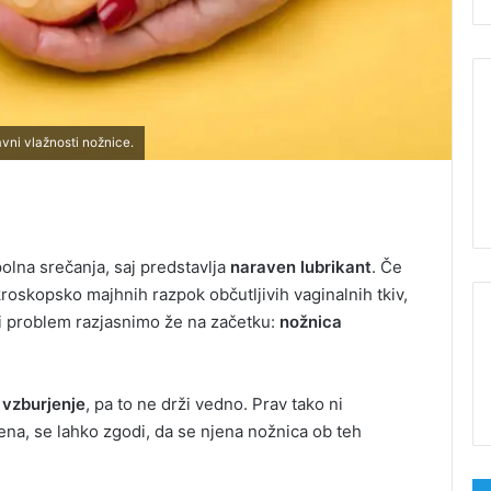
vni vlažnosti nožnice.
polna srečanja, saj predstavlja
naraven lubrikant
. Če
kroskopsko majhnih razpok občutljivih vaginalnih tkiv,
i problem razjasnimo že na začetku:
nožnica
a
vzburjenje
, pa to ne drži vedno. Prav tako ni
ena, se lahko zgodi, da se njena nožnica ob teh