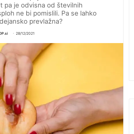
 pa je odvisna od številnih
loh ne bi pomislili. Pa se lahko
j dejansko prevlažna?
P.si
28/12/2021