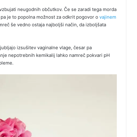
e vzbujati neugodnih občutkov. Če se zaradi tega morda
 pa je to popolna možnost za odkrit pogovor o
vajinem
reč še vedno ostaja najboljši način, da izboljšata
ljubljajo izsušitev vaginalne vlage, česar pa
anje nepotrebnih kemikalij lahko namreč pokvari pH
obleme.