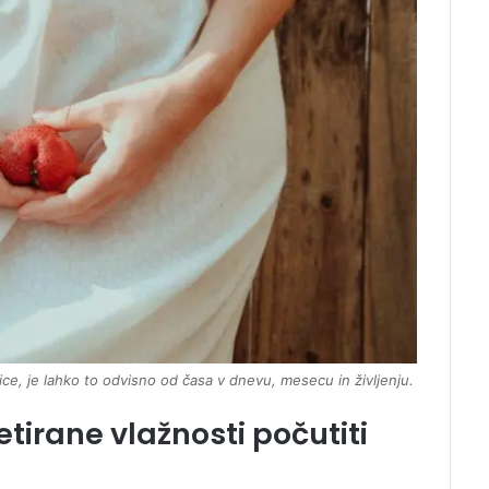
e, je lahko to odvisno od časa v dnevu, mesecu in življenju.
etirane vlažnosti počutiti