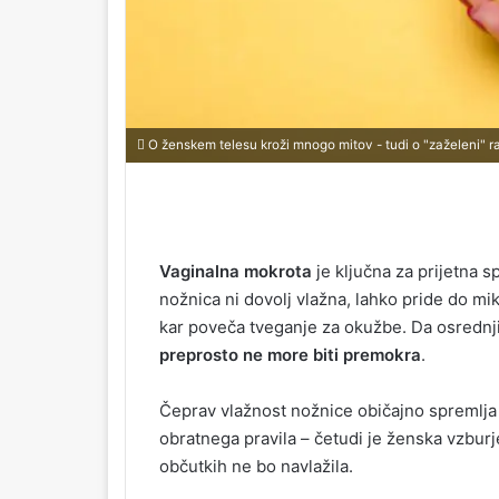
O ženskem telesu kroži mnogo mitov - tudi o "zaželeni" ra
Vaginalna mokrota
je ključna za prijetna s
nožnica ni dovolj vlažna, lahko pride do mi
kar poveča tveganje za okužbe. Da osrednj
preprosto ne more biti premokra
.
Čeprav vlažnost nožnice običajno spremlj
obratnega pravila – četudi je ženska vzburj
občutkih ne bo navlažila.