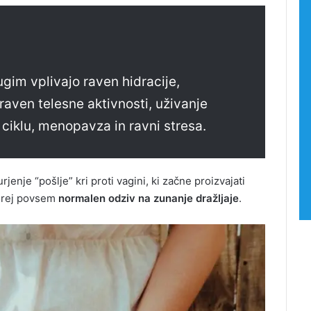
gim vplivajo raven hidracije,
 raven telesne aktivnosti, uživanje
ciklu, menopavza in ravni stresa.
jenje “pošlje” kri proti vagini, ki začne proizvajati
torej povsem
normalen odziv na zunanje dražljaje
.