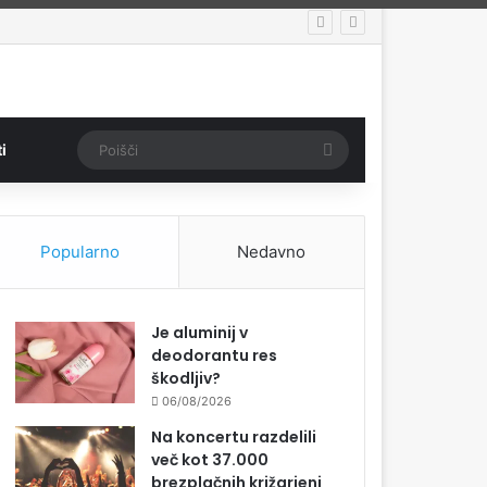
Poišči
i
Popularno
Nedavno
Je aluminij v
deodorantu res
škodljiv?
06/08/2026
Na koncertu razdelili
več kot 37.000
brezplačnih križarjenj