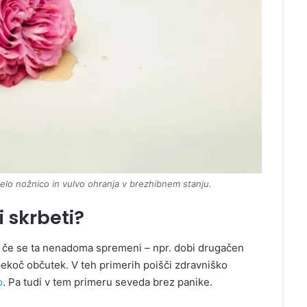
elo nožnico in vulvo ohranja v brezhibnem stanju.
 skrbeti?
h, če se ta nenadoma spremeni – npr. dobi drugačen
 pekoč občutek. V teh primerih poišči zdravniško
o
. Pa tudi v tem primeru seveda brez panike.