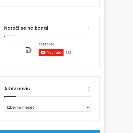
Naroči se na kanal
Arhiv novic
A
r
h
i
v