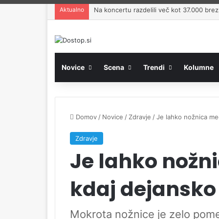
Aktualno
Na koncertu razdelili več kot 37.000 brezp
Novice
Scena
Trendi
Kolumne
Domov
/
Novice
/
Zdravje
/
Je lahko nožnica me
Zdravje
Je lahko nož
kdaj dejansko
Mokrota nožnice je zelo pome