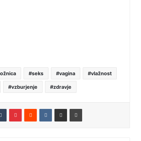
Zakaj so morski ježki pomembni in
ključni za naš planet?
ožnica
seks
vagina
vlažnost
Zakaj po kopanju ne bi smeli
ostati v mokrih kopalkah?
vzburjenje
zdravje
Dobra hidracija varuje telo v
Tumblr
Pinterest
Reddit
VKontakte
Deli po e-pošti
Natisni
vročih dneh
Kako krema za sončenje resnično