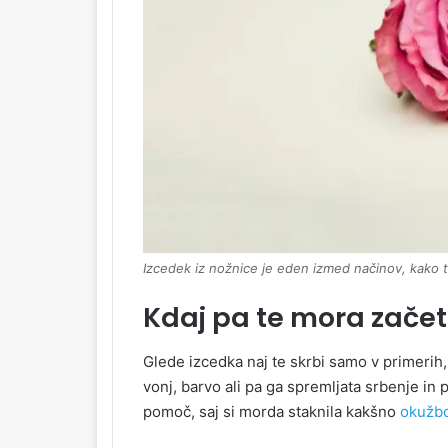
Izcedek iz nožnice je eden izmed načinov, kako t
Kdaj pa te mora začeti
Glede izcedka naj te skrbi samo v primeri
vonj, barvo ali pa ga spremljata srbenje in
pomoč, saj si morda staknila kakšno
okužb